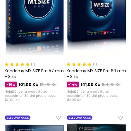
(1)
(1)
Kondomy MY.SIZE Pro 57 mm
Kondomy MY.SIZE Pro 60 mm
- 3 ks
- 3 ks
101,00 Kč
112,00 Kč
141,00 Kč
164,00 Kč
-10%
-14%
Nejnižší cena produktu za
Nejnižší cena produktu za
posledních 30 dní před slevou:
posledních 30 dní před slevou:
101,00 Kč
112,00 Kč
SLEVOVÁ AKCE
SLEVOVÁ AKCE