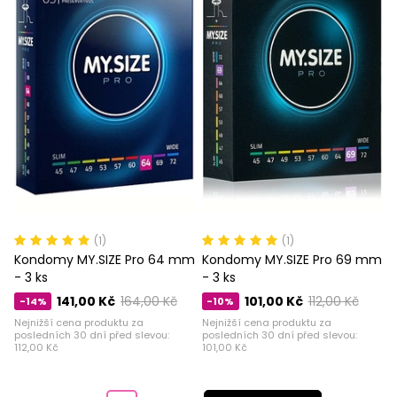
(1)
(1)
Kondomy MY.SIZE Pro 64 mm
Kondomy MY.SIZE Pro 69 mm
- 3 ks
- 3 ks
141,00 Kč
164,00 Kč
101,00 Kč
112,00 Kč
-14%
-10%
Nejnižší cena produktu za
Nejnižší cena produktu za
posledních 30 dní před slevou:
posledních 30 dní před slevou:
112,00 Kč
101,00 Kč