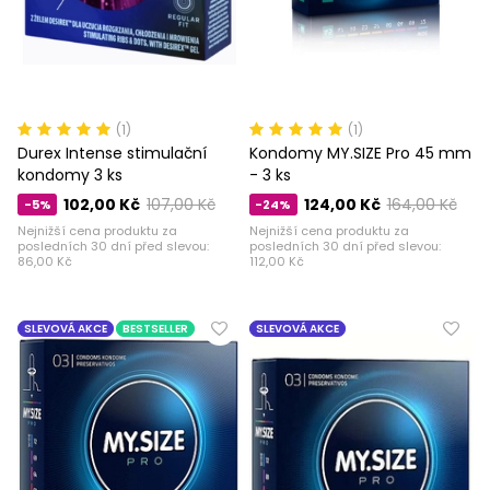
(1)
(1)
Durex Intense stimulační
Kondomy MY.SIZE Pro 45 mm
kondomy 3 ks
- 3 ks
102,00 Kč
107,00 Kč
124,00 Kč
164,00 Kč
-5%
-24%
Nejnižší cena produktu za
Nejnižší cena produktu za
posledních 30 dní před slevou:
posledních 30 dní před slevou:
86,00 Kč
112,00 Kč
SLEVOVÁ AKCE
BESTSELLER
SLEVOVÁ AKCE