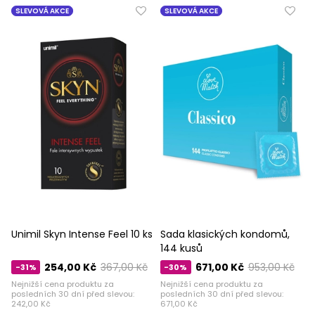
SLEVOVÁ AKCE
SLEVOVÁ AKCE
Unimil Skyn ​​​​Intense Feel 10 ks
Sada klasických kondomů,
144 kusů
254,00 Kč
367,00 Kč
671,00 Kč
953,00 Kč
-31%
-30%
Nejnižší cena produktu za
Nejnižší cena produktu za
posledních 30 dní před slevou:
posledních 30 dní před slevou:
242,00 Kč
671,00 Kč