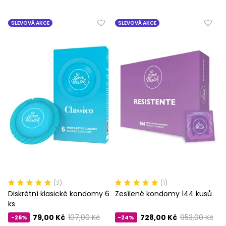
SLEVOVÁ AKCE
SLEVOVÁ AKCE
(2)
(1)
Diskrétní klasické kondomy 6
Zesílené kondomy 144 kusů
ks
79,00 Kč
107,00 Kč
728,00 Kč
953,00 Kč
-26%
-24%