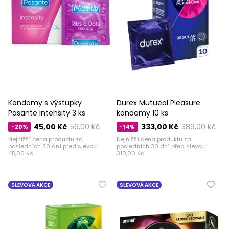
Kondomy s výstupky
Durex Mutueal Pleasure
Pasante Intensity 3 ks
kondomy 10 ks
45,00 Kč
56,00 Kč
333,00 Kč
389,00 Kč
-20%
-14%
Nejnižší cena produktu za
Nejnižší cena produktu za
posledních 30 dní před slevou:
posledních 30 dní před slevou:
45,00 Kč
310,00 Kč
SLEVOVÁ AKCE
SLEVOVÁ AKCE