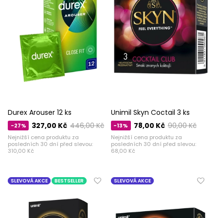
Durex Arouser 12 ks
Unimil Skyn ​​​​Coctail 3 ks
327,00 Kč
446,00 Kč
78,00 Kč
90,00 Kč
-27%
-13%
Nejnižší cena produktu za
Nejnižší cena produktu za
posledních 30 dní před slevou:
posledních 30 dní před slevou:
310,00 Kč
68,00 Kč
SLEVOVÁ AKCE
BESTSELLER
SLEVOVÁ AKCE