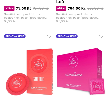
kusů
79,00 Kč
107,00 Kč
784,00 Kč
953,00 Kč
-26%
-18%
Nejnižší cena produktu za
Nejnižší cena produktu za
posledních 30 dní před slevou:
posledních 30 dní před slevou:
67,00 Kč
671,00 Kč
SLEVOVÁ AKCE
SLEVOVÁ AKCE