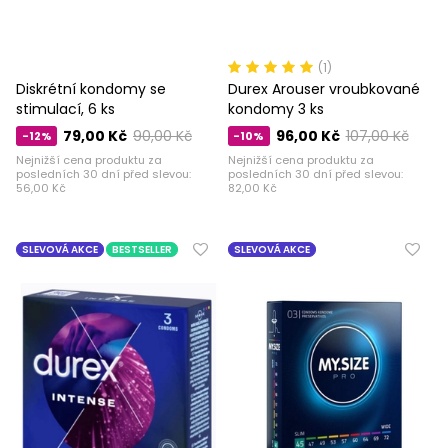
(1)
Diskrétní kondomy se
Durex Arouser vroubkované
stimulací, 6 ks
kondomy 3 ks
79,00 Kč
90,00 Kč
96,00 Kč
107,00 Kč
-12%
-10%
Nejnižší cena produktu za
Nejnižší cena produktu za
posledních 30 dní před slevou:
posledních 30 dní před slevou:
56,00 Kč
82,00 Kč
SLEVOVÁ AKCE
BESTSELLER
SLEVOVÁ AKCE