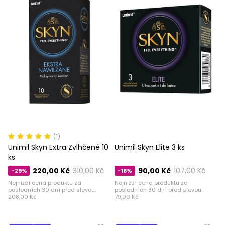
(1)
Unimil Skyn ​​​​Extra Zvlhčené 10
Unimil Skyn ​​​​Elite 3 ks
ks
220,00 Kč
310,00 Kč
90,00 Kč
107,00 Kč
-29%
-16%
Nejnižší cena produktu za
Nejnižší cena produktu za
posledních 30 dní před slevou:
posledních 30 dní před slevou:
208,00 Kč
79,00 Kč