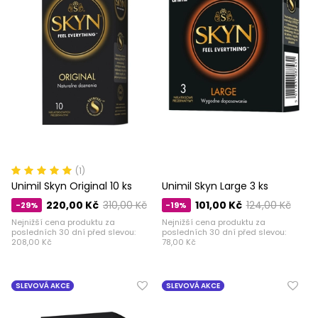
(1)
Unimil Skyn ​​​​Original 10 ks
Unimil Skyn ​​​​Large 3 ks
220,00 Kč
310,00 Kč
101,00 Kč
124,00 Kč
-29%
-19%
Nejnižší cena produktu za
Nejnižší cena produktu za
posledních 30 dní před slevou:
posledních 30 dní před slevou:
208,00 Kč
78,00 Kč
SLEVOVÁ AKCE
SLEVOVÁ AKCE