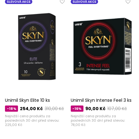
SLEVOVÁ AKCE
SLEVOVÁ AKCE
Unimil Skyn ​​​​Elite 10 ks
Unimil Skyn ​​​​Intense Feel 3 ks
254,00 Kč
310,00 Kč
90,00 Kč
107,00 Kč
-18%
-16%
Nejnižší cena produktu za
Nejnižší cena produktu za
posledních 30 dní před slevou:
posledních 30 dní před slevou:
225,00 Kč
78,00 Kč