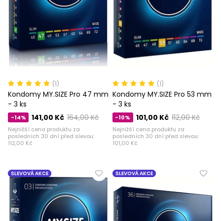
(1)
(1)
Kondomy MY.SIZE Pro 47 mm
Kondomy MY.SIZE Pro 53 mm
- 3 ks
- 3 ks
141,00 Kč
164,00 Kč
101,00 Kč
112,00 Kč
-14%
-10%
Nejnižší cena produktu za
Nejnižší cena produktu za
posledních 30 dní před slevou:
posledních 30 dní před slevou:
112,00 Kč
101,00 Kč
SLEVOVÁ AKCE
SLEVOVÁ AKCE