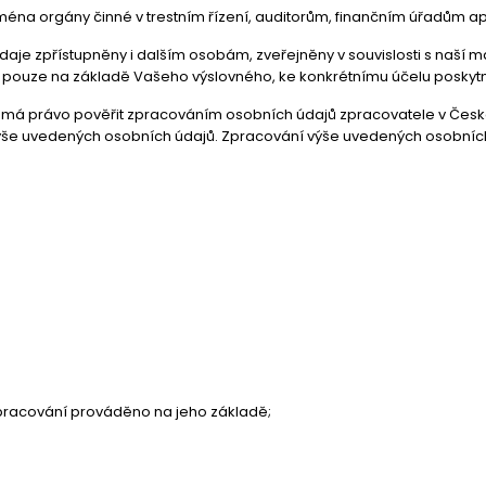
na orgány činné v trestním řízení, auditorům, finančním úřadům a
e zpřístupněny i dalším osobám, zveřejněny v souvislosti s naší m
pouze na základě Vašeho výslovného, ke konkrétnímu účelu poskyt
á právo pověřit zpracováním osobních údajů zpracovatele v České 
še uvedených osobních údajů. Zpracování výše uvedených osobních 
zpracování prováděno na jeho základě;