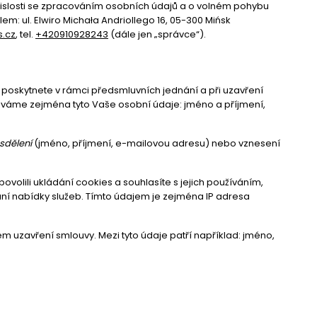
vislosti se zpracováním osobních údajů a o volném pohybu
m: ul. Elwiro Michała Andriollego 16, 05-300 Mińsk
s.cz
, tel.
+420910928243
(dále jen „správce“).
oskytnete v rámci předsmluvních jednání a při uzavření
váváme zejména tyto Vaše osobní údaje: jméno a příjmení,
sdělení
(jméno, příjmení, e-mailovou adresu) nebo vznesení
volili ukládání cookies a souhlasíte s jejich používáním,
vání nabídky služeb. Tímto údajem je zejména IP adresa
uzavření smlouvy. Mezi tyto údaje patří například: jméno,