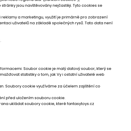
é stránky jsou navštěvovány nejčastěji. Tyto cookies se
i reklamy a marketingu, využití je primárně pro zobrazení
ntaci uživatelů na základě společných rysů. Tato data není
.
informacemi. Soubor cookie je malý datový soubor, který se
ovat statistiky o tom, jak Vy i ostatní uživatelé web
an. Soubory cookie využíváme za účelem zajištění co
nění před uložením souboru cookie.
trana ukládat soubory cookie, které fantasytoys.cz