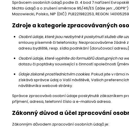
Správcem osobních údajů podle čl. 4 bod 7 nařízení Evropské
těchto údajů a o zrušení směrnice 95/46/ES (dále jen: „GDPR”)
Mazowiecki, Polsko, NIP (DIČ): PL8221982253, REGON: 140105259,
Zdroje a kategorie zpracovávaných os
Osobní údaje, které jsou nezbytné k poskytnutí služeb dle u
smlouvy písemně či telefonicky. Nezpracováváme žádné zvl
adresu bydliště, resp. sídla podnikání (doručovací adresu)
Osobní údaje, které vyplníte do formulářů dostupných na w
dotazu či poptávky související s činností společnosti (jmén
Údaje získané prostřednictvím cookies
. Pokud jste v rámci
získává správce údaj o Vaší návštěvě, Vašich preferencích 
návštěvníka webové stránky.
Správce zpracovává osobní údaje poskytnuté zákazníkem pros
příjmení, adresa, telefonní číslo a e-mailová adresa.
Zákonný důvod a účel zpracování osob
Zákonným důvodem zpracování osobních údajů je: