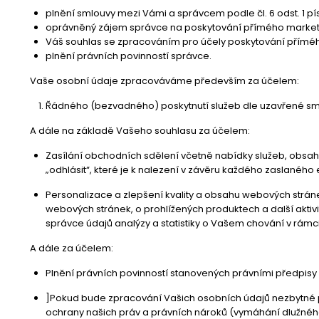
plnění smlouvy mezi Vámi a správcem podle čl. 6 odst. 1 pí
oprávněný zájem správce na poskytování přímého marketing
Váš souhlas se zpracováním pro účely poskytování přímého 
plnění právních povinností správce.
Vaše osobní údaje zpracováváme především za účelem:
Řádného (bezvadného) poskytnutí služeb dle uzavřené sm
A dále na základě Vašeho souhlasu za účelem:
Zasílání obchodních sdělení včetně nabídky služeb, obsaho
„odhlásit“, které je k nalezení v závěru každého zaslan
Personalizace a zlepšení kvality a obsahu webových stráne
webových stránek, o prohlížených produktech a další akti
správce údajů analýzy a statistiky o Vašem chování v rámc
A dále za účelem:
Plnění právních povinností stanovených právními předpisy
]Pokud bude zpracování Vašich osobních údajů nezbytné 
ochrany našich práv a právních nároků (vymáhání dlužného 