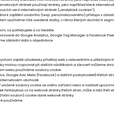
ernetových stránek používají stránky, jako například které internetov
oucích verzí internetových stránek („analytické cookies“),
éna k zajištění osobního (resp. personalizovaného) přístupu v oblast
eklam využíváme níže uvedené služby, v rámci kterých dochází k segme
om, co potřebujete a co hledáte.
izovaně do Google Analytics, Google Tag Manager a Facebook Pixel
íme základní data o objednávce.
om zajistili uživatelsky přívětivý web s relevantními a užitečnými 
y mohou rozpoznat při dalších návštěvách a zároveň můžeme shromažď
našem webu používáme soubory cookie.
s, Google Ads, Meta (Facebook) a dalších poskytovatelů třetích str
m internetovém obchodě.
ž uložené soubory cookie ze svého zařízení nebo si nastavit upozor
fantasytoys.cz na webové stránky třetích stran, může si tato třetí s
užívání souborů cookie dané webové stránky.
eré používáme: