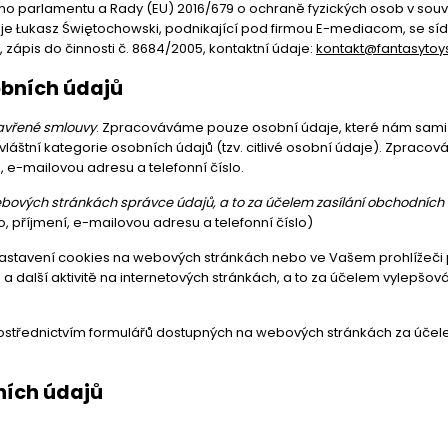
ho parlamentu a Rady (EU) 2016/679 o ochraně fyzických osob v sou
 je Łukasz Świętochowski, podnikající pod firmou E-mediacom, se sídle
 zápis do činnosti č. 8684/2005, kontaktní údaje:
kontakt@fantasytoy
obních údajů
zavřené smlouvy
. Zpracováváme pouze osobní údaje, které nám sami p
áštní kategorie osobních údajů (tzv. citlivé osobní údaje). Zpraco
, e-mailovou adresu a telefonní číslo.
ebových stránkách správce údajů, a to za účelem zasílání obchodních 
o, příjmení, e-mailovou adresu a telefonní číslo)
 nastavení cookies na webových stránkách nebo ve Vašem prohlížeči po
a další aktivitě na internetových stránkách, a to za účelem vylepšo
třednictvím formulářů dostupných na webových stránkách za účelem 
ních údajů