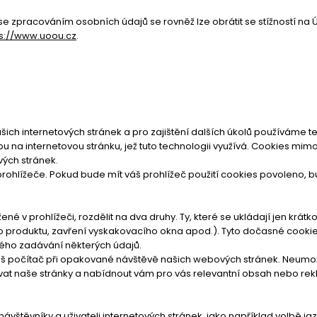
e zpracováním osobních údajů se rovněž lze obrátit se stížností na 
ps://www.uoou.cz
.
šich internetových stránek a pro zajištění dalších úkolů používáme te
pu na internetovou stránku, jež tuto technologii využívá. Cookies mim
vých stránek.
prohlížeče. Pokud bude mít váš prohlížeč použití cookies povoleno, 
 v prohlížeči, rozdělit na dva druhy. Ty, které se ukládají jen krát
ho produktu, zavření vyskakovacího okna apod.). Tyto dočasné cooki
ého zadávání některých údajů.
áš počítač při opakované návštěvě našich webových stránek. Neumožňu
at naše stránky a nabídnout vám pro vás relevantní obsah nebo re
štěvníky a uživateli internetových stránek, jako například volbě jaz