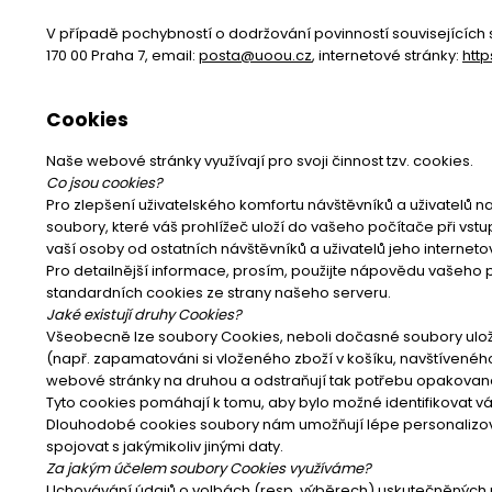
V případě pochybností o dodržování povinností souvisejících s
170 00 Praha 7, email:
posta@uoou.cz
, internetové stránky:
htt
Cookies
Naše webové stránky využívají pro svoji činnost tzv. cookies.
Co jsou cookies?
Pro zlepšení uživatelského komfortu návštěvníků a uživatelů na
soubory, které váš prohlížeč uloží do vašeho počítače při vstu
vaší osoby od ostatních návštěvníků a uživatelů jeho interneto
Pro detailnější informace, prosím, použijte nápovědu vašeho 
standardních cookies ze strany našeho serveru.
Jaké existují druhy Cookies?
Všeobecně lze soubory Cookies, neboli dočasné soubory uložené
(např. zapamatováni si vloženého zboží v košíku, navštívené
webové stránky na druhou a odstraňují tak potřebu opakovan
Tyto cookies pomáhají k tomu, aby bylo možné identifikovat v
Dlouhodobé cookies soubory nám umožňují lépe personalizov
spojovat s jakýmikoliv jinými daty.
Za jakým účelem soubory Cookies využíváme?
Uchovávání údajů o volbách (resp. výběrech) uskutečněných náv