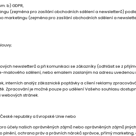
sm. b) GDPR,
u (zejména pro zasílání obchodních sdělení a newsletterů) podle čl.
marketingu (zejména pro zasílání obchodních sdělení a newsletterů)
louvy;
vých newsletterů a při komunikaci se zákazníky (odhlásit se z přijí
ého e-mailového sdělení, nebo emailem zaslaným na adresu uvedenou
k, interních analýz zákaznické poptávky a cílení reklamy zpracovává 
vitě. Zpracování je možné pouze po udělení Vašeho souhlasu dostupn
i webových stránek.
 České republiky a Evropské Unie nebo
pro účely našich oprávněných zájmů nebo oprávněných zájmů jiných
plnění, ochrana práv a právních nároků správce, přímý marketing, a