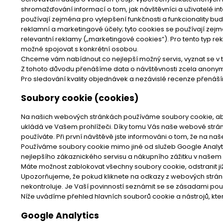
shromažďování informací o tom, jak návštěvníci a uživatelé int
používají zejména pro vylepšení funkčnosti a funkcionality bud
reklamní a marketingové účely; tyto cookies se používají zejm
relevantní reklamy („marketingové cookies“). Pro tento typ r
možné spojovat s konkrétní osobou.
Chceme vám nabídnout co nejlepší možný servis, vyznat se v t
Z tohoto důvodu přenášíme data o návštěvnosti zcela anonym
Pro sledování kvality objednávek a nezávislé recenze přenáš
Soubory cookie (cookies)
Na našich webových stránkách používáme soubory cookie, abych
ukládá ve Vašem prohlížeči. Díky tomu Vás naše webové stránk
používáte. Při první návštěvě jste informováni o tom, že na 
Používáme soubory cookie mimo jiné od služeb Google Analytic
nejlepšího zákaznického servisu a nákupního zážitku v naše
Máte možnost zablokovat všechny soubory cookie, odstranit ji
Upozorňujeme, že pokud kliknete na odkazy z webových stránek 
nekontroluje. Je Vaší povinností seznámit se se zásadami po
Níže uvádíme přehled hlavních souborů cookie a nástrojů, kt
Google Analytics