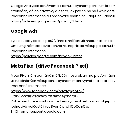
Google Analytics používáme k tomu, abychom porozuměli tomu,
stránkách, délce návštěvy a o tom, jak jste se na náš web dos
Podrobné informace o zpracování osobních údajů jsou dost
https://policies.google.com/privacy?hl=cs
Google Ads
Tyto soubory cookie používáme k měření účinnosti našich rek
Umožňují nám sledovat konverze, například nákup po kliknutí 
Podrobné informace:
https://policies.google.com/privacy?hl=cs
Meta Pixel (dříve Facebook Pixel)
Meta Pixel nám pomáhá měřit účinnost reklam na platformách 
uskutečněných nákupech, abychom mohli vytvářet a zobrazov
Podrobné informace:
https://www.facebook.com/privacy/policy/
Jak Cookies deaktivovat nebo vymazat?
Pokud nechcete soubory cookies využívat nebo smazat jejich 
jednotlivé nejčastěji využívané prohlížeče níže:
1. Chrome: support.google.com