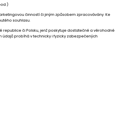
pod.)
arketingovou činností či jiným způsobem zpracovávány. Ke
nutého souhlasu.
republice či Polsku, jenž poskytuje dostatečné a věrohodné
údajů probíhá v technicky i fyzicky zabezpečených