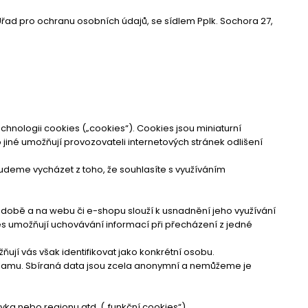
Úřad pro ochranu osobních údajů, se sídlem Pplk. Sochora 27,
chnologii cookies („cookies“). Cookies jsou miniaturní
o jiné umožňují provozovateli internetových stránek odlišení
budeme vycházet z toho, že souhlasíte s využíváním
kodobě a na webu či e-shopu slouží k usnadnění jeho využívání
es umožňují uchovávání informací při přecházení z jedné
jí vás však identifikovat jako konkrétní osobu.
klamu. Sbíraná data jsou zcela anonymní a nemůžeme je
yka nebo regionu atd. („funkční cookies“),