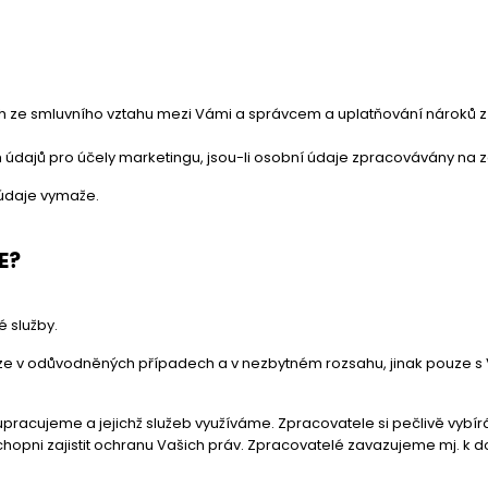
ch ze smluvního vztahu mezi Vámi a správcem a uplatňování nároků z 
údajů pro účely marketingu, jsou-li osobní údaje zpracovávány na 
údaje vymaže.
E?
é služby.
 v odůvodněných případech a v nezbytném rozsahu, jinak pouze s
racujeme a jejichž služeb využíváme. Zpracovatele si pečlivě vybírá
hopni zajistit ochranu Vašich práv. Zpracovatelé zavazujeme mj. k