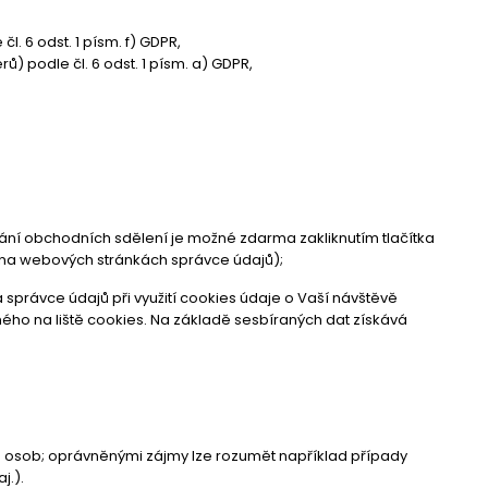
 6 odst. 1 písm. f) GDPR,
 podle čl. 6 odst. 1 písm. a) GDPR,
mání obchodních sdělení je možné zdarma zakliknutím tlačítka
 na webových stránkách správce údajů);
správce údajů při využití cookies údaje o Vaší návštěvě
ého na liště cookies. Na základě sesbíraných dat získává
 osob; oprávněnými zájmy lze rozumět například případy
j.).