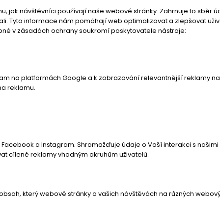
 jak návštěvníci používají naše webové stránky. Zahrnuje to sběr ú
tali. Tyto informace nám pomáhají web optimalizovat a zlepšovat uži
upné v zásadách ochrany soukromí poskytovatele nástroje:
lam na platformách Google a k zobrazování relevantnější reklamy na 
na reklamu.
Facebook a Instagram. Shromažďuje údaje o Vaší interakci s našimi
at cílené reklamy vhodným okruhům uživatelů.
obsah, který webové stránky o vašich návštěvách na různých webových