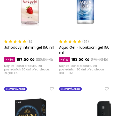
(8)
(57)
Jahodový intimní gel 150 ml
Aqua Gel - lubrikační gel 150
ml
197,00 Kč
332,00 Kč
163,00 Kč
276,00 Kč
-41%
-41%
Nejnižší cena produktu za
Nejnižší cena produktu za
posledních 30 dní před slevou:
posledních 30 dní před slevou:
197,00 Kč
163,00 Kč
SLEVOVÁ AKCE
SLEVOVÁ AKCE