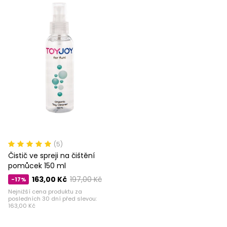
(5)
Čistič ve spreji na čištění
pomůcek 150 ml
163,00 Kč
197,00 Kč
-17%
Nejnižší cena produktu za
posledních 30 dní před slevou:
163,00 Kč