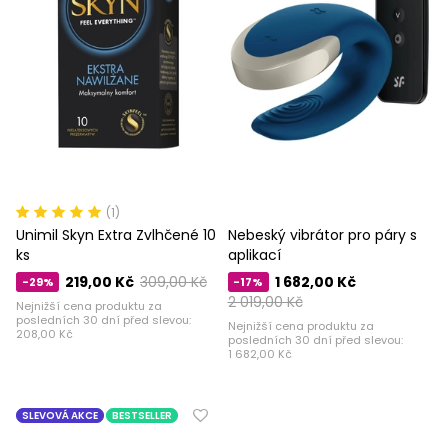
(1)
Unimil Skyn ​​​​Extra Zvlhčené 10
Nebeský vibrátor pro páry s
ks
aplikací
219,00 Kč
309,00 Kč
1 682,00 Kč
-29%
-17%
2 019,00 Kč
Nejnižší cena produktu za
posledních 30 dní před slevou:
Nejnižší cena produktu za
208,00 Kč
posledních 30 dní před slevou:
1 682,00 Kč
SLEVOVÁ AKCE
BESTSELLER