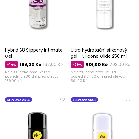
Hybrid S8 Slippery Intimate
Ultra hydratační silikonový
Gel
gel - Silicone Glide 250 ml
169,00 Kč
197,00 Kč
501,00 Kč
703,00 Kč
-14%
-29%
Nejnižší cena produktu za
Nejnižší cena produktu za
posledních 30 dní před slevou:
posledních 30 dní před slevou:
169,00 Kč
501,00 Kč
SLEVOVÁ AKCE
SLEVOVÁ AKCE