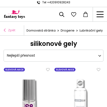
Tel +420910928243
Zpět
Domovská stránka
Drogerie
Lubrikační gely
silikonové gely
Nejlepší přesnost
SLEVOVÁ AKCE
SLEVOVÁ AKCE