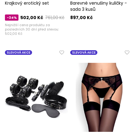
Krajkový erotický set
Barevné venušiny kuličky -
sada 3 kusů
502,00 Kč
761,00 Kč
897,00 Kč
-34%
Nejnižší cena produktu za
posledních 30 dní před slevou:
502,00 Kč
SLEVOVÁ AKCE
SLEVOVÁ AKCE