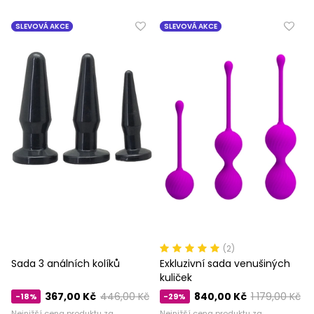
SLEVOVÁ AKCE
SLEVOVÁ AKCE
(2)
Sada 3 análních kolíků
Exkluzivní sada venušiných
kuliček
367,00 Kč
446,00 Kč
840,00 Kč
1 179,00 Kč
-18%
-29%
Nejnižší cena produktu za
Nejnižší cena produktu za