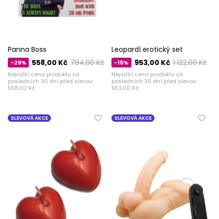
Panna Boss
Leopardí erotický set
558,00 Kč
784,00 Kč
953,00 Kč
1 122,00 Kč
-29%
-15%
Nejnižší cena produktu za
Nejnižší cena produktu za
posledních 30 dní před slevou:
posledních 30 dní před slevou:
558,00 Kč
953,00 Kč
SLEVOVÁ AKCE
SLEVOVÁ AKCE