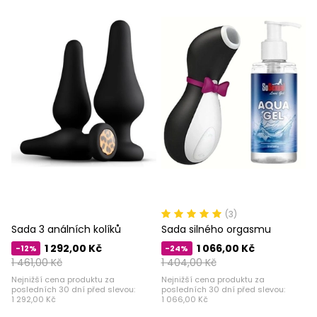
(3)
Sada 3 análních kolíků
Sada silného orgasmu
1 292,00 Kč
1 066,00 Kč
-12%
-24%
1 461,00 Kč
1 404,00 Kč
Nejnižší cena produktu za
Nejnižší cena produktu za
posledních 30 dní před slevou:
posledních 30 dní před slevou:
1 292,00 Kč
1 066,00 Kč