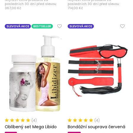
posledních 30 dní před slevou:
posledních 30 dní před slevou:
367,00 Kč
714,00 Kč
SLEVOVÁ AKCE
BESTSELLER
SLEVOVÁ AKCE
(4)
(4)
Oblíbený set Mega Libido
Bondážní souprava červená