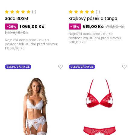
(1)
(1)
Sada BDSM
Krajkový pásek a tanga
1 066,00 Kč
615,00 Kč
761,00 Kč
-26%
-19%
1 438,00 Kč
Nejnižší cena produktu za
posledních 30 dní před slevou:
Nejnižší cena produktu za
536,00 Kč
posledních 30 dní před slevou:
1 066,00 Kč
SLEVOVÁ AKCE
SLEVOVÁ AKCE