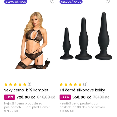
SLEVOVÁ AKCE
SLEVOVÁ AKCE
(1)
(2)
Sexy černo-bílý komplet
Tři černé silikonové kolíky
728,00 Kč
840,00 Kč
558,00 Kč
761,00 Kč
-13%
-27%
Nejnižší cena produktu za
Nejnižší cena produktu za
posledních 30 dní před slevou:
posledních 30 dní před slevou:
671,00 Kč
615,00 Kč