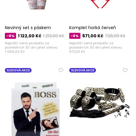
Nevinný set s páskem
Komplet horká červeň
1 122,00 Kč
1 213,00 Kč
671,00 Kč
728,00 Kč
-8%
-8%
Nejnižší cena produktu za
Nejnižší cena produktu za
posledních 30 dní před slevou:
posledních 30 dní před slevou:
1 066,00 Kč
671,00 Kč
SLEVOVÁ AKCE
SLEVOVÁ AKCE