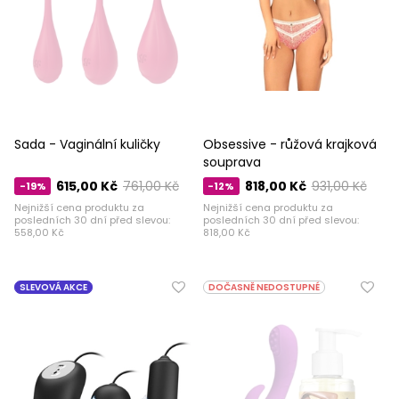
Sada - Vaginální kuličky
Obsessive - růžová krajková
souprava
615,00 Kč
761,00 Kč
818,00 Kč
931,00 Kč
-19%
-12%
Nejnižší cena produktu za
Nejnižší cena produktu za
posledních 30 dní před slevou:
posledních 30 dní před slevou:
558,00 Kč
818,00 Kč
SLEVOVÁ AKCE
DOČASNĚ NEDOSTUPNÉ