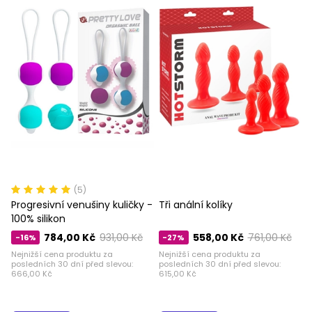
(5)
Progresivní venušiny kuličky -
Tři anální kolíky
100% silikon
784,00 Kč
931,00 Kč
558,00 Kč
761,00 Kč
-16%
-27%
Nejnižší cena produktu za
Nejnižší cena produktu za
posledních 30 dní před slevou:
posledních 30 dní před slevou:
666,00 Kč
615,00 Kč