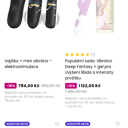
(1)
Vajíčko + mini vibrátor -
Populární sada: Vibrátor
elektrostimulace
Deep Fantasy + gel pro
zvýšení libida a intenzity
prožitku
784,00 Kč
953,00 Kč
1 122,00 Kč
-18%
-12%
1 280,00 Kč
Nejnižší cena produktu za
posledních 30 dní před slevou:
Nejnižší cena produktu za
784,00 Kč
posledních 30 dní před slevou:
1 122,00 Kč
SLEVOVÁ AKCE
SLEVOVÁ AKCE