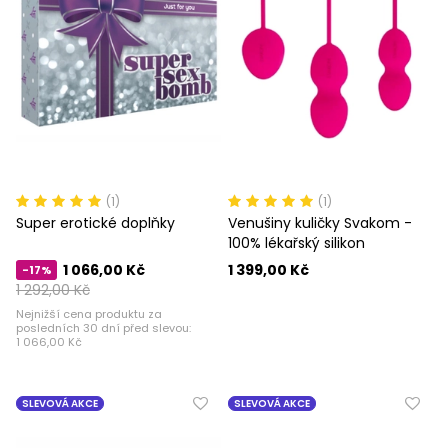
(1)
(1)
Super erotické doplňky
Venušiny kuličky Svakom -
100% lékařský silikon
1 066,00 Kč
1 399,00 Kč
-17%
1 292,00 Kč
Nejnižší cena produktu za
posledních 30 dní před slevou:
1 066,00 Kč
SLEVOVÁ AKCE
SLEVOVÁ AKCE