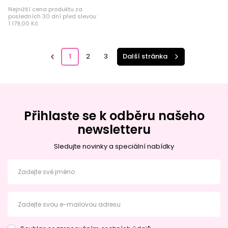
Nejnižší cena produktu za
posledních 30 dní před slevou:
1 179,00 Kč
1
2
3
Další stránka
Přihlaste se k odběru našeho
newsletteru
Sledujte novinky a speciální nabídky
Zadejte své jméno
Zadejte svou e-mailovou adresu