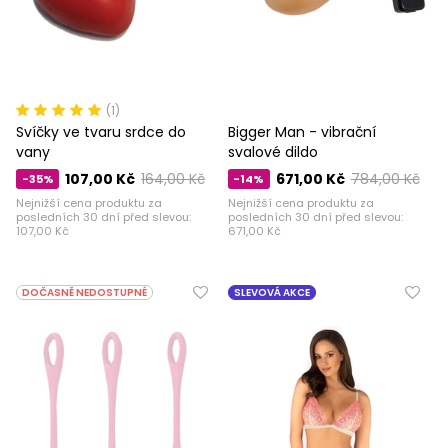
(1)
Svíčky ve tvaru srdce do
Bigger Man - vibrační
vany
svalové dildo
107,00 Kč
164,00 Kč
671,00 Kč
784,00 Kč
-35%
-14%
Nejnižší cena produktu za
Nejnižší cena produktu za
posledních 30 dní před slevou:
posledních 30 dní před slevou:
107,00 Kč
671,00 Kč
DOČASNĚ NEDOSTUPNÉ
SLEVOVÁ AKCE