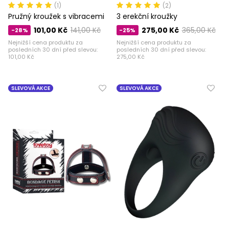
(1)
(2)
Pružný kroužek s vibracemi
3 erekční kroužky
101,00 Kč
141,00 Kč
275,00 Kč
365,00 Kč
-28%
-25%
Nejnižší cena produktu za
Nejnižší cena produktu za
posledních 30 dní před slevou:
posledních 30 dní před slevou:
101,00 Kč
275,00 Kč
SLEVOVÁ AKCE
SLEVOVÁ AKCE