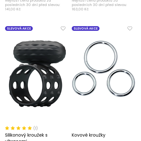
Nejnižší cena produktu za
Nejnižší cena produktu za
posledních 30 dní před slevou:
posledních 30 dní před slevou:
141,00 Kč
163,00 Kč
SLEVOVÁ AKCE
SLEVOVÁ AKCE
(1)
Silikonový kroužek s
Kovové kroužky