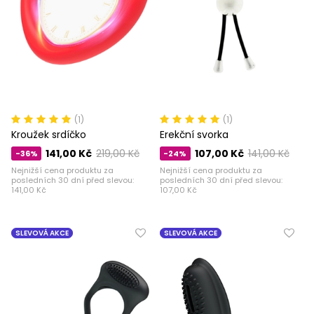
(1)
(1)
Kroužek srdíčko
Erekční svorka
141,00 Kč
219,00 Kč
107,00 Kč
141,00 Kč
-36%
-24%
Nejnižší cena produktu za
Nejnižší cena produktu za
posledních 30 dní před slevou:
posledních 30 dní před slevou:
141,00 Kč
107,00 Kč
SLEVOVÁ AKCE
SLEVOVÁ AKCE