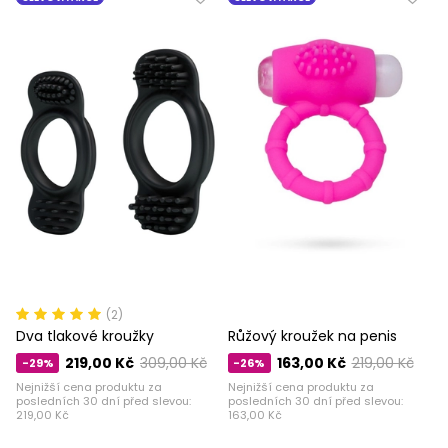
(2)
Dva tlakové kroužky
Růžový kroužek na penis
219,00 Kč
309,00 Kč
163,00 Kč
219,00 Kč
-29%
-26%
Nejnižší cena produktu za
Nejnižší cena produktu za
posledních 30 dní před slevou:
posledních 30 dní před slevou:
219,00 Kč
163,00 Kč