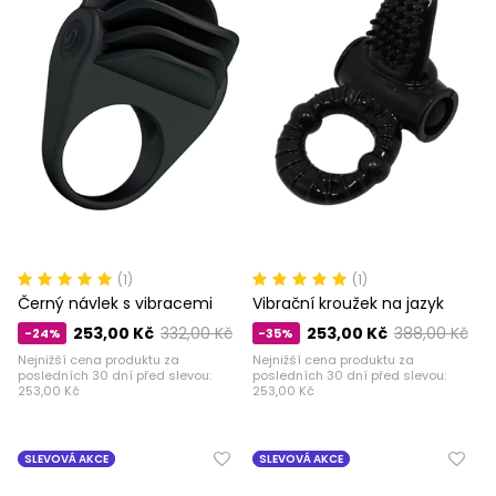
(1)
(1)
Černý návlek s vibracemi
Vibrační kroužek na jazyk
253,00 Kč
332,00 Kč
253,00 Kč
388,00 Kč
-24%
-35%
Nejnižší cena produktu za
Nejnižší cena produktu za
posledních 30 dní před slevou:
posledních 30 dní před slevou:
253,00 Kč
253,00 Kč
SLEVOVÁ AKCE
SLEVOVÁ AKCE