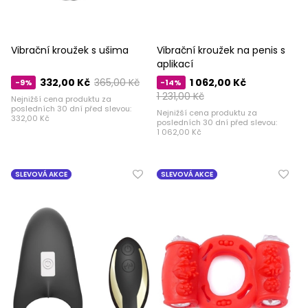
Vibrační kroužek s ušima
Vibrační kroužek na penis s
aplikací
332,00 Kč
365,00 Kč
1 062,00 Kč
-9%
-14%
1 231,00 Kč
Nejnižší cena produktu za
posledních 30 dní před slevou:
Nejnižší cena produktu za
332,00 Kč
posledních 30 dní před slevou:
1 062,00 Kč
SLEVOVÁ AKCE
SLEVOVÁ AKCE