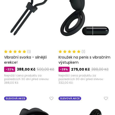
(1)
(1)
Vibrační svorka - silnější
Kroužek na penis s vibračním
erekce!
výstupkem
388,00 Kč
500,00 Kč
275,00 Kč
388,00 Kč
-22%
-29%
Nejnižší cena produktu za
Nejnižší cena produktu za
posledních 30 dní před slevou:
posledních 30 dní před slevou:
388,00 Kč
332,00 Kč
SLEVOVÁ AKCE
SLEVOVÁ AKCE