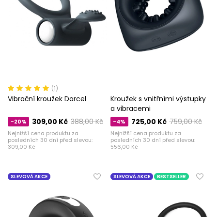
(1)
Vibrační kroužek Dorcel
Kroužek s vnitřními výstupky
a vibracemi
309,00 Kč
388,00 Kč
725,00 Kč
759,00 Kč
-20%
-4%
Nejnižší cena produktu za
Nejnižší cena produktu za
posledních 30 dní před slevou:
posledních 30 dní před slevou:
309,00 Kč
556,00 Kč
SLEVOVÁ AKCE
SLEVOVÁ AKCE
BESTSELLER