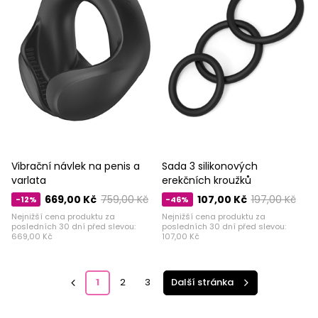
Vibrační návlek na penis a
Sada 3 silikonových
varlata
erekčních kroužků
669,00 Kč
759,00 Kč
107,00 Kč
197,00 Kč
-12%
-46%
Nejnižší cena produktu za
Nejnižší cena produktu za
posledních 30 dní před slevou:
posledních 30 dní před slevou:
669,00 Kč
107,00 Kč
1
2
3
Další stránka