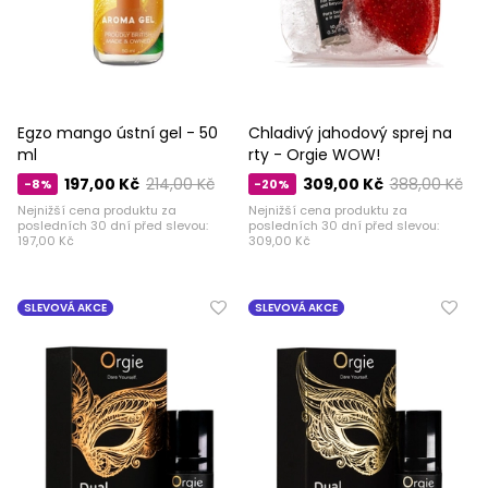
Egzo mango ústní gel - 50
Chladivý jahodový sprej na
ml
rty - Orgie WOW!
197,00 Kč
214,00 Kč
309,00 Kč
388,00 Kč
-8%
-20%
Nejnižší cena produktu za
Nejnižší cena produktu za
posledních 30 dní před slevou:
posledních 30 dní před slevou:
197,00 Kč
309,00 Kč
SLEVOVÁ AKCE
SLEVOVÁ AKCE