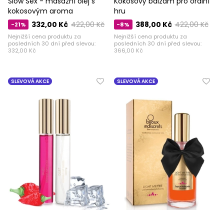
Slow Sex - masážní olej s
Kokosový balzám pro orální
kokosovým aroma
hru
332,00 Kč
422,00 Kč
388,00 Kč
422,00 Kč
-21%
-8%
Nejnižší cena produktu za
Nejnižší cena produktu za
posledních 30 dní před slevou:
posledních 30 dní před slevou:
332,00 Kč
366,00 Kč
SLEVOVÁ AKCE
SLEVOVÁ AKCE