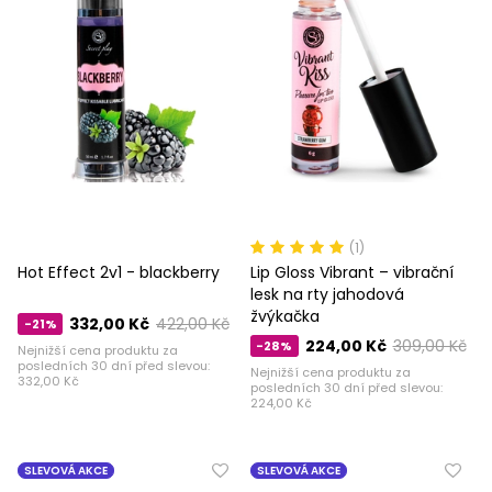
(1)
Hot Effect 2v1 - blackberry
Lip Gloss Vibrant – vibrační
lesk na rty jahodová
žvýkačka
332,00 Kč
422,00 Kč
-21%
224,00 Kč
309,00 Kč
-28%
Nejnižší cena produktu za
posledních 30 dní před slevou:
Nejnižší cena produktu za
332,00 Kč
posledních 30 dní před slevou:
224,00 Kč
SLEVOVÁ AKCE
SLEVOVÁ AKCE