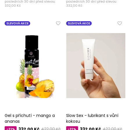
posledních 30 dní před slevou:
posledních 30 dní před slevou:
332,00 Kč
332,00 Kč
SLEVOVÁ AKCE
SLEVOVÁ AKCE
Gel s příchutí - mango a
Slow Sex - lubrikant s vůní
ananas
kokosu
332,00 Kč
422,00 Kč
332,00 Kč
422,00 Kč
-21%
-21%