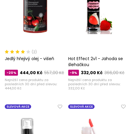
(2)
Jedlý hřejivý olej - višeň
Hot Effect 2v1 - Jahoda se
šlehačkou
444,00 Kč
557,00 Kč
332,00 Kč
366,00 Kč
-20%
-9%
Nejnižší cena produktu za
Nejnižší cena produktu za
posledních 30 dní před slevou:
posledních 30 dní před slevou:
444,00 Kč
332,00 Kč
SLEVOVÁ AKCE
SLEVOVÁ AKCE