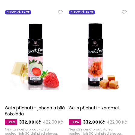
SLEVOVÁ AKCE
SLEVOVÁ AKCE
Gel s příchutí - jahoda a bílá
Gel s příchutí - karamel
čokoláda
332,00 Kč
422,00 Kč
332,00 Kč
422,00 Kč
-21%
-21%
Nejnižší cena produktu za
Nejnižší cena produktu za
posledních 30 dní před slevou:
posledních 30 dní před slevou: