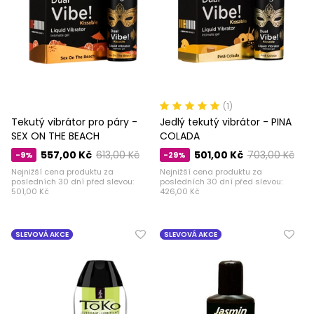
(1)
Tekutý vibrátor pro páry -
Jedlý tekutý vibrátor - PINA
SEX ON THE BEACH
COLADA
557,00 Kč
613,00 Kč
501,00 Kč
703,00 Kč
-9%
-29%
Nejnižší cena produktu za
Nejnižší cena produktu za
posledních 30 dní před slevou:
posledních 30 dní před slevou:
501,00 Kč
426,00 Kč
SLEVOVÁ AKCE
SLEVOVÁ AKCE