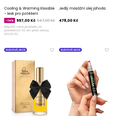
Cooling & Warming Kissable
Jedlý masážní olej jahoda
- lesk pro potěšení
557,00 Kč
647,00 Kč
478,00 Kč
-14%
Nejnižší cena produktu za
posledních 30 dní před slevou:
501,00 Kč
SLEVOVÁ AKCE
SLEVOVÁ AKCE