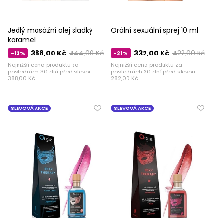
Jedlý masážní olej sladký
Orální sexuální sprej 10 ml
karamel
388,00 Kč
444,00 Kč
332,00 Kč
422,00 Kč
-13%
-21%
Nejnižší cena produktu za
Nejnižší cena produktu za
posledních 30 dní před slevou:
posledních 30 dní před slevou:
388,00 Kč
282,00 Kč
SLEVOVÁ AKCE
SLEVOVÁ AKCE