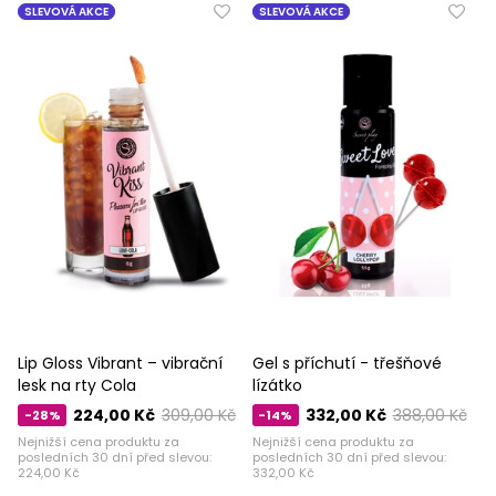
SLEVOVÁ AKCE
SLEVOVÁ AKCE
Lip Gloss Vibrant – vibrační
Gel s příchutí - třešňové
lesk na rty Cola
lízátko
224,00 Kč
309,00 Kč
332,00 Kč
388,00 Kč
-28%
-14%
Nejnižší cena produktu za
Nejnižší cena produktu za
posledních 30 dní před slevou:
posledních 30 dní před slevou:
224,00 Kč
332,00 Kč