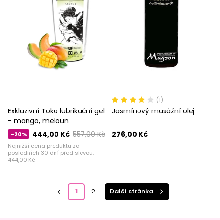
(1)
Exkluzivní Toko lubrikační gel
Jasmínový masážní olej
- mango, meloun
444,00 Kč
557,00 Kč
276,00 Kč
-20%
Nejnižší cena produktu za
posledních 30 dní před slevou:
444,00 Kč
1
2
Další stránka