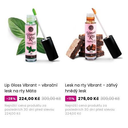
Lip Gloss Vibrant – vibrační
Lesk na rty Vibrant - zářivý
lesk na rty Máta
hnědý lesk
224,00 Kč
309,00 Kč
276,00 Kč
309,00 Kč
-28%
-11%
Nejnižší cena produktu za
Nejnižší cena produktu za
posledních 30 dní před slevou:
posledních 30 dní před slevou:
224,00 Kč
224,00 Kč