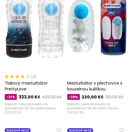
(2)
Tlakový masturbátor
Masturbátor v plechovce s
PrettyLove
kouzelnou kuličkou
333,00 Kč
423,00 Kč
220,00 Kč
310,00 Kč
-21%
-29%
Nejnižší cena produktu za
Nejnižší cena produktu za
posledních 30 dní před slevou:
posledních 30 dní před slevou:
333,00 Kč
220,00 Kč
SLEVOVÁ AKCE
SLEVOVÁ AKCE