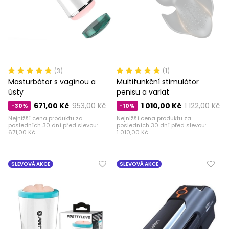
(3)
(1)
Masturbátor s vagínou a
Multifunkční stimulátor
ústy
penisu a varlat
671,00 Kč
953,00 Kč
1 010,00 Kč
1 122,00 Kč
-30%
-10%
Nejnižší cena produktu za
Nejnižší cena produktu za
posledních 30 dní před slevou:
posledních 30 dní před slevou:
671,00 Kč
1 010,00 Kč
SLEVOVÁ AKCE
SLEVOVÁ AKCE