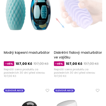
Modrý kapesní masturbátor
Diskrétní fialový masturbátor
ve vajíčku
107,00 Kč
197,00 Kč
107,00 Kč
197,00 Kč
-46%
-46%
Nejnižší cena produktu za
Nejnižší cena produktu za
posledních 30 dní před slevou:
posledních 30 dní před slevou:
107,00 Kč
107,00 Kč
SLEVOVÁ AKCE
SLEVOVÁ AKCE