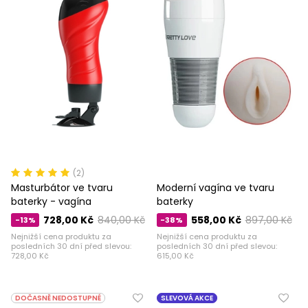
(2)
Masturbátor ve tvaru
Moderní vagína ve tvaru
baterky - vagína
baterky
728,00 Kč
840,00 Kč
558,00 Kč
897,00 Kč
-13%
-38%
Nejnižší cena produktu za
Nejnižší cena produktu za
posledních 30 dní před slevou:
posledních 30 dní před slevou:
728,00 Kč
615,00 Kč
DOČASNĚ NEDOSTUPNÉ
SLEVOVÁ AKCE