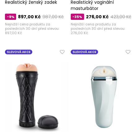
Realistický ženský zadek
Realistický vaginální
masturbátor
897,00 Kč
987,00 Kč
276,00 Kč
423,00 Kč
-9%
-35%
Nejnižší cena produktu za
Nejnižší cena produktu za
posledních 30 dní před slevou:
posledních 30 dní před slevou:
897,00 Kč
276,00 Kč
SLEVOVÁ AKCE
SLEVOVÁ AKCE