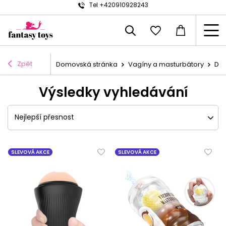
Tel +420910928243
Zpět
Domovská stránka
Vagíny a masturbátory
Dal
Výsledky vyhledávání
Nejlepší přesnost
SLEVOVÁ AKCE
SLEVOVÁ AKCE