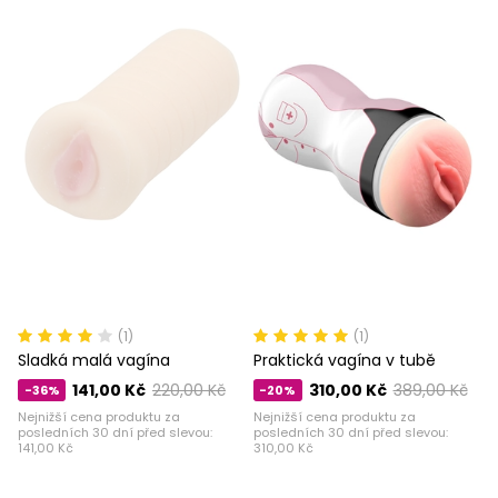
(1)
(1)
Sladká malá vagína
Praktická vagína v tubě
141,00 Kč
220,00 Kč
310,00 Kč
389,00 Kč
-36%
-20%
Nejnižší cena produktu za
Nejnižší cena produktu za
posledních 30 dní před slevou:
posledních 30 dní před slevou:
141,00 Kč
310,00 Kč