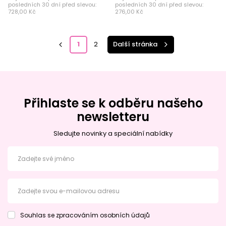
posledních 30 dní před slevou:
posledních 30 dní před slevou:
728,00 Kč
276,00 Kč
1
2
Další stránka
Přihlaste se k odběru našeho
newsletteru
Sledujte novinky a speciální nabídky
Zadejte své jméno
Zadejte svou e-mailovou adresu
Souhlas se zpracováním osobních údajů