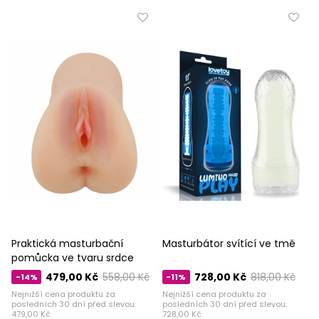
Praktická masturbační
Masturbátor svítící ve tmě
pomůcka ve tvaru srdce
479,00 Kč
558,00 Kč
728,00 Kč
818,00 Kč
-14%
-11%
Nejnižší cena produktu za
Nejnižší cena produktu za
posledních 30 dní před slevou:
posledních 30 dní před slevou:
479,00 Kč
728,00 Kč