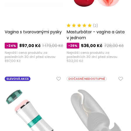
(2)
Vagina s tvarovanými pysky
Masturbátor - vagína a ústa
v jednom
897,00 Kč
1 179,00 Kč
536,00 Kč
728,00 Kč
-24%
-26%
Nejnižší cena produktu za
Nejnižší cena produktu za
posledních 30 dní před slevou:
posledních 30 dní před slevou:
897,00 Kč
502,00 Kč
SLEVOVÁ AKCE
DOČASNĚ NEDOSTUPNÉ