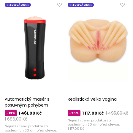
SLEVOVÁ AKCE
SLEVOVÁ AKCE
Automatický masér s
Realistická velká vagína
posuvným pohybem
1 461,00 Kč
1 117,00 Kč
1 495,00 Kč
-13%
-25%
1 686,00 Kč
Nejnižší cena produktu za
posledních 30 dní před slevou:
Nejnižší cena produktu za
1 117,00 Kč
posledních 30 dní před slevou: