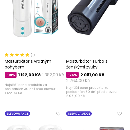
(1)
Masturbátor s vratným
Masturbátor Turbo s
pohybem
ženskými zvuky
1 122,00 Kč
1 382,00 Kč
2 081,00 Kč
-19%
-25%
2 764,00 Kč
Nejnižší cena produktu za
Nejnižší cena produktu za
posledních 30 dní před slevou:
posledních 30 dní před slevou:
1 122,00 Kč
2 081,00 Kč
SLEVOVÁ AKCE
SLEVOVÁ AKCE