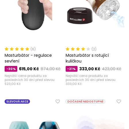
(6)
(2)
Masturbátor - regulace
Masturbátor s rotující
sevření
kuličkou
615,00 Kč
874,00 Kč
333,00 Kč
423,00 Kč
-30%
-21%
Nejnižší cena produktu za
Nejnižší cena produktu za
posledních 30 dní před slevou:
posledních 30 dní před slevou:
523,00 Kč
333,00 Kč
SLEVOVÁ AKCE
DOČASNĚ NEDOSTUPNÉ