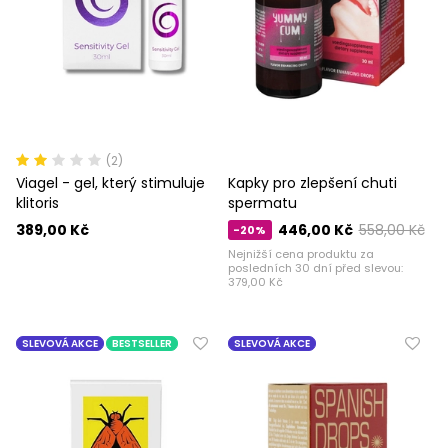
(2)
Viagel - gel, který stimuluje
Kapky pro zlepšení chuti
klitoris
spermatu
389,00 Kč
446,00 Kč
558,00 Kč
-20%
Nejnižší cena produktu za
posledních 30 dní před slevou:
379,00 Kč
SLEVOVÁ AKCE
BESTSELLER
SLEVOVÁ AKCE