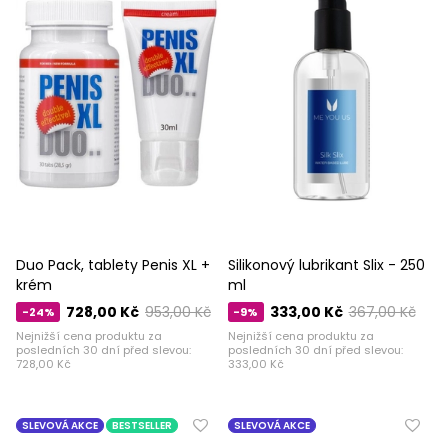
Duo Pack, tablety Penis XL +
Silikonový lubrikant Slix - 250
krém
ml
728,00 Kč
953,00 Kč
333,00 Kč
367,00 Kč
-24%
-9%
Nejnižší cena produktu za
Nejnižší cena produktu za
posledních 30 dní před slevou:
posledních 30 dní před slevou:
728,00 Kč
333,00 Kč
SLEVOVÁ AKCE
BESTSELLER
SLEVOVÁ AKCE