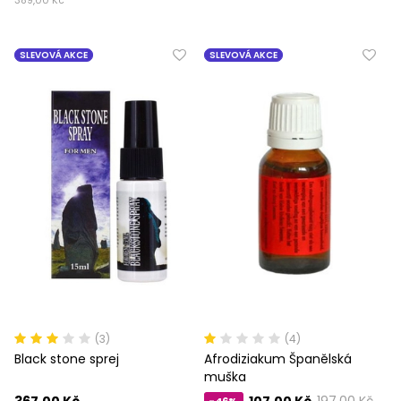
SLEVOVÁ AKCE
SLEVOVÁ AKCE
(3)
(4)
Black stone sprej
Afrodiziakum Španělská
muška
367,00 Kč
107,00 Kč
197,00 Kč
-46%