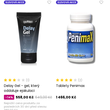
SLEVOVÁ AKCE
SLEVOVÁ AKCE
(1)
(2)
Delay Gel - gel, který
Tablety Penimax
oddaluje ejakulaci
558,00 Kč
649,00 Kč
1 466,00 Kč
-14%
Nejnižší cena produktu za
posledních 30 dní před slevou:
389,00 Kč