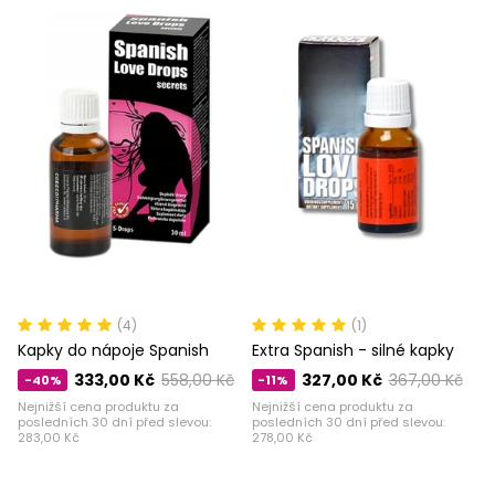
(4)
(1)
Kapky do nápoje Spanish
Extra Spanish - silné kapky
333,00 Kč
558,00 Kč
327,00 Kč
367,00 Kč
-40%
-11%
Nejnižší cena produktu za
Nejnižší cena produktu za
posledních 30 dní před slevou:
posledních 30 dní před slevou:
283,00 Kč
278,00 Kč