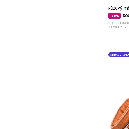
Růžový mě
50
-29%
Nejnižší cen
slevou:
502,
SLEVOVÁ AK