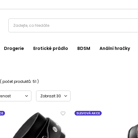
Drogerie
Erotické prádlo
BDSM
Anální hračky
( počet produktů:
51
)
esnost
Zobrazit 30
CE
SLEVOVÁ AKCE