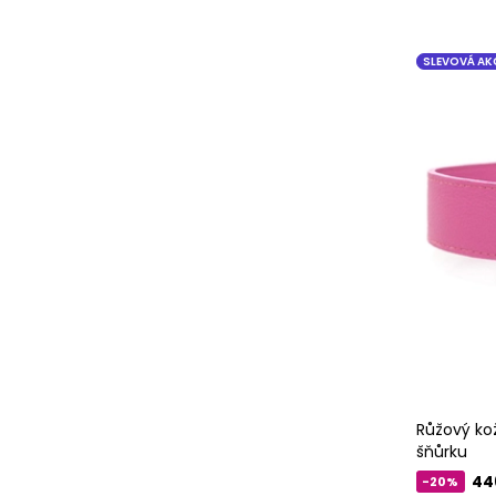
SLEVOVÁ AK
Růžový ko
šňůrku
44
-20%