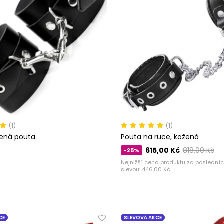
(1)
(1)
ená pouta
Pouta na ruce, kožená
č
615,00 Kč
818,00 Kč
-25%
Nejnižší cena produktu za posledníc
slevou:
446,00 Kč
CE
SLEVOVÁ AKCE