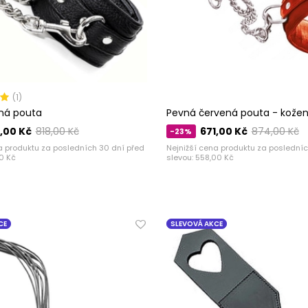
(1)
ná pouta
Pevná červená pouta - kože
,00 Kč
818,00 Kč
671,00 Kč
874,00 Kč
-23%
a produktu za posledních 30 dní před
Nejnižší cena produktu za posledníc
0 Kč
slevou:
558,00 Kč
CE
SLEVOVÁ AKCE