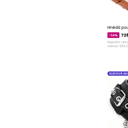
Hnědá pou
728
-14%
Nejnižší cen
slevou:
655,
SLEVOVÁ AK