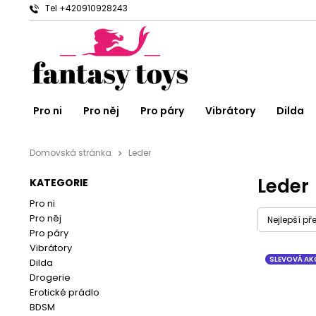
Tel +420910928243
Pro ni
Pro něj
Pro páry
Vibrátory
Dilda
Domovská stránka
Leder
Leder
KATEGORIE
Pro ni
Pro něj
Nejlepší př
Pro páry
Vibrátory
SLEVOVÁ AK
Dilda
Drogerie
Erotické prádlo
BDSM