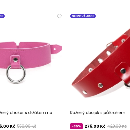
CE
SLEVOVÁ AKCE
žený choker s držákem na
Kožený obojek s půlkruhem
6,00 Kč
558,00 Kč
276,00 Kč
423,00 Kč
-35%