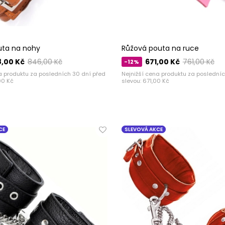
ta na nohy
Růžová pouta na ruce
,00 Kč
846,00 Kč
671,00 Kč
761,00 Kč
-12%
a produktu za posledních 30 dní před
Nejnižší cena produktu za posledníc
00 Kč
slevou:
671,00 Kč
CE
SLEVOVÁ AKCE