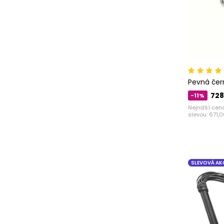
Pevná čer
728
-11%
Nejnižší cen
slevou:
671,0
SLEVOVÁ AK