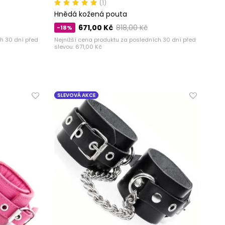
(1)
Hnědá kožená pouta
671,00 Kč
818,00 Kč
-18%
h 30 dní před
Nejnižší cena produktu za posledních 30 dní před
slevou:
671,00 Kč
SLEVOVÁ AKCE