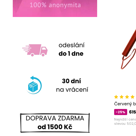
Červený b
615
-25%
Nejnižší cen
slevou:
502,