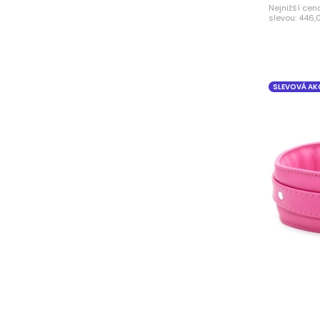
Nejnižší cen
slevou:
446,
SLEVOVÁ AK