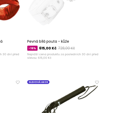
ná
Pevná bílá pouta - kůže
615,00 Kč
728,00 Kč
-16%
h 30 dní před
Nejnižší cena produktu za posledních 30 dní před
slevou:
615,00 Kč
SLEVOVÁ AKCE