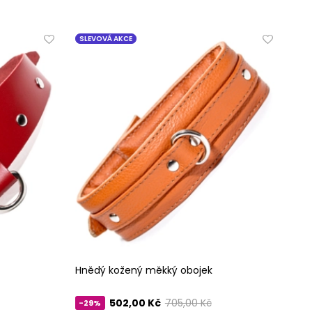
SLEVOVÁ AKCE
Hnědý kožený měkký obojek
502,00 Kč
705,00 Kč
-29%