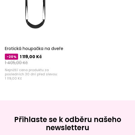
Erotická houpačka na dveře
1 119,00 Kč
-20%
1 405,00 Kč
Nejnižší cena produktu za
posledních 30 dní před slevou:
1 119,00 Kč
Přihlaste se k odběru našeho
newsletteru