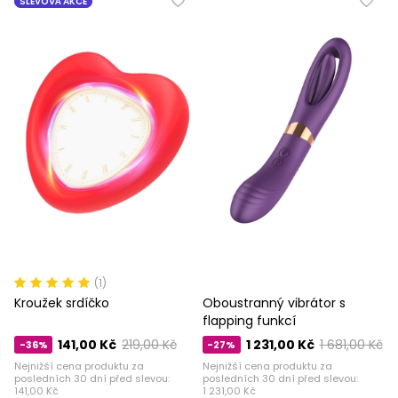
SLEVOVÁ AKCE
(1)
Kroužek srdíčko
Oboustranný vibrátor s
flapping funkcí
141,00 Kč
219,00 Kč
1 231,00 Kč
1 681,00 Kč
-36%
-27%
Nejnižší cena produktu za
Nejnižší cena produktu za
posledních 30 dní před slevou:
posledních 30 dní před slevou:
141,00 Kč
1 231,00 Kč