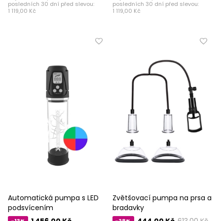
posledních 30 dní před slevou:
posledních 30 dní před slevou:
1 119,00 Kč
1 119,00 Kč
Automatická pumpa s LED
Zvětšovací pumpa na prsa a
podsvícením
bradavky
1 456,00 Kč
444,00 Kč
613,00 Kč
-13%
-28%