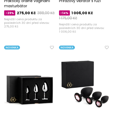
Praktický orálně vaginální
Přírazový vibrátor s růží
masturbátor
275,00 Kč
388,00 Kč
1 006,00 Kč
-29%
-14%
1 175,00 Kč
Nejnižší cena produktu za
posledních 30 dní před slevou:
Nejnižší cena produktu za
275,00 Kč
posledních 30 dní před slevou:
1 006,00 Kč
NOVINKA
NOVINKA