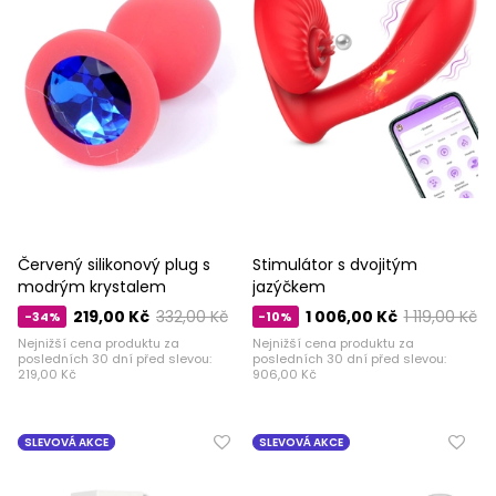
Červený silikonový plug s
Stimulátor s dvojitým
modrým krystalem
jazýčkem
219,00 Kč
332,00 Kč
1 006,00 Kč
1 119,00 Kč
-34%
-10%
Nejnižší cena produktu za
Nejnižší cena produktu za
posledních 30 dní před slevou:
posledních 30 dní před slevou:
219,00 Kč
906,00 Kč
SLEVOVÁ AKCE
SLEVOVÁ AKCE