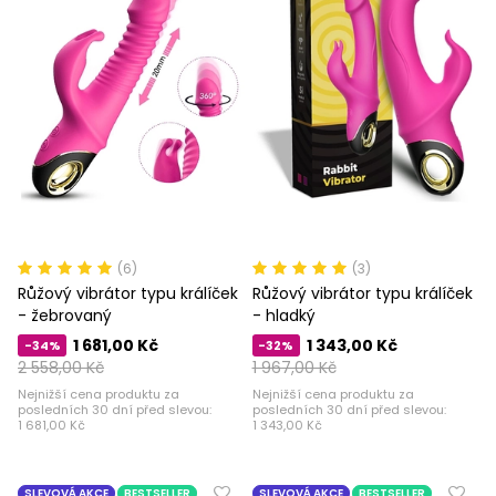
(6)
(3)
Růžový vibrátor typu králíček
Růžový vibrátor typu králíček
- žebrovaný
- hladký
1 681,00 Kč
1 343,00 Kč
-34%
-32%
2 558,00 Kč
1 967,00 Kč
Nejnižší cena produktu za
Nejnižší cena produktu za
posledních 30 dní před slevou:
posledních 30 dní před slevou:
1 681,00 Kč
1 343,00 Kč
SLEVOVÁ AKCE
BESTSELLER
SLEVOVÁ AKCE
BESTSELLER