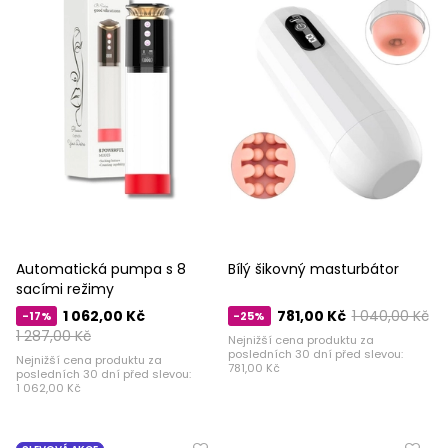
Automatická pumpa s 8
Bílý šikovný masturbátor
sacími režimy
1 062,00 Kč
781,00 Kč
1 040,00 Kč
-17%
-25%
1 287,00 Kč
Nejnižší cena produktu za
posledních 30 dní před slevou:
Nejnižší cena produktu za
781,00 Kč
posledních 30 dní před slevou:
1 062,00 Kč