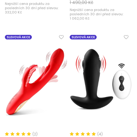
1 490,00 Kč
Nejnižší cena produktu za
posledních 30 dní před slevou:
Nejnižší cena produktu za
332,00 Kč
posledních 30 dní před slevou:
1 062,00 Kč
SLEVOVÁ AKCE
SLEVOVÁ AKCE
(2)
(4)