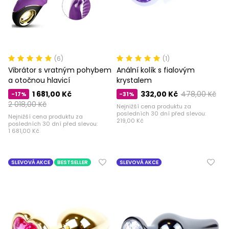
(6)
(1)
Vibrátor s vratným pohybem
Anální kolík s fialovým
a otočnou hlavicí
krystalem
1 681,00 Kč
332,00 Kč
478,00 Kč
-17%
-31%
2 018,00 Kč
Nejnižší cena produktu za
posledních 30 dní před slevou:
Nejnižší cena produktu za
219,00 Kč
posledních 30 dní před slevou:
1 681,00 Kč
SLEVOVÁ AKCE
BESTSELLER
SLEVOVÁ AKCE