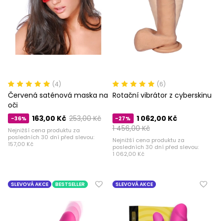
(4)
(6)
Červená saténová maska ​​na
Rotační vibrátor z cyberskinu
oči
163,00 Kč
253,00 Kč
1 062,00 Kč
-36%
-27%
1 456,00 Kč
Nejnižší cena produktu za
posledních 30 dní před slevou:
Nejnižší cena produktu za
157,00 Kč
posledních 30 dní před slevou:
1 062,00 Kč
SLEVOVÁ AKCE
BESTSELLER
SLEVOVÁ AKCE