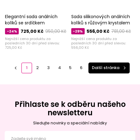
Elegantní sada análních
Sada silikonových análních
kolíků se srdíčkem
kolíků s růžovým krystalem
725,00 Kč
950,00 Kč
556,00 Kč
781,00 Kč
-24%
-29%
Nejnižší cena produktu za
Nejnižší cena produktu za
posledních 30 dní před slevou:
posledních 30 dní před slevou:
725,00 Kč
556,00 Kč
1
2
3
4
5
6
Další stránka
Přihlaste se k odběru našeho
newsletteru
Sledujte novinky a speciální nabídky
Zadejte své jméno