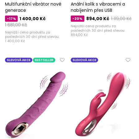
Multifunkční vibrátor nové
Anální kolík s vibracemi a
generace
nabíjením přes USB
1 400,00 Kč
894,00 Kč
1 119,00 Kč
-17%
-20%
1 681,00 Kč
Nejnižší cena produktu za
posledních 30 dní před slevou:
Nejnižší cena produktu za
894,00 Kč
posledních 30 dní před slevou:
1 400,00 Kč
SLEVOVÁ AKCE
BESTSELLER
SLEVOVÁ AKCE