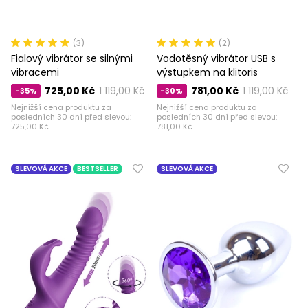
(3)
(2)
Fialový vibrátor se silnými
Vodotěsný vibrátor USB s
vibracemi
výstupkem na klitoris
725,00 Kč
1 119,00 Kč
781,00 Kč
1 119,00 Kč
-35%
-30%
Nejnižší cena produktu za
Nejnižší cena produktu za
posledních 30 dní před slevou:
posledních 30 dní před slevou:
725,00 Kč
781,00 Kč
SLEVOVÁ AKCE
BESTSELLER
SLEVOVÁ AKCE