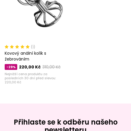
(1)
Kovový anální kolík s
žebrováním
220,00 Kč
310,00 Kč
-29%
Nejnižší cena produktu za
posledních 30 dní před slevou:
220,00 Kč
Přihlaste se k odběru našeho
newsletteru