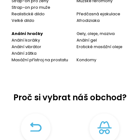
Strap-on pro ženy
Mužské feromony
Strap-on pro muže
Realistické dildo
Předčasná ejakulace
Velké dildo
Afrodiziaka
Anální hračky
Gely, oleje, maziva
Anální korálky
Anální gel
Anální vibrátor
Erotické masážní oleje
Anální zátka
Masážní přístroj na prostatu
Kondomy
Proč si vybrat náš obchod?