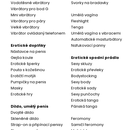
Vodotěsné vibrátory
Svorky na bradavky
Vibrátory pro bod G
Mini vibrátory
Umělá vagína
Vibrátory pro páry
Fleshlight
Velké vibrátory
Tenga
Vibrátor ovládaný telefonem
Umělá vagína s vibracemi
Automatické masturbátory
Erotické doplňky
Nafukovací panny
Nástavce na penis
Gejša koule
Erotické spodní prádlo
Erotické šperky
Sexy skluzy
Pouta s kožešinou
Erotické převleky
Erotičtí motýli
Bodystocking
Pumpičky na penis
Sexy body
Masky
Erotické sady
Erotické hry
Sexy punčochy
Erotická tanga
Dildo, umělý penis
Pánská tanga
Dvojité dildo
Skleněné dildo
Feromony
Strap-on a připínací penisy
Samičí feromony