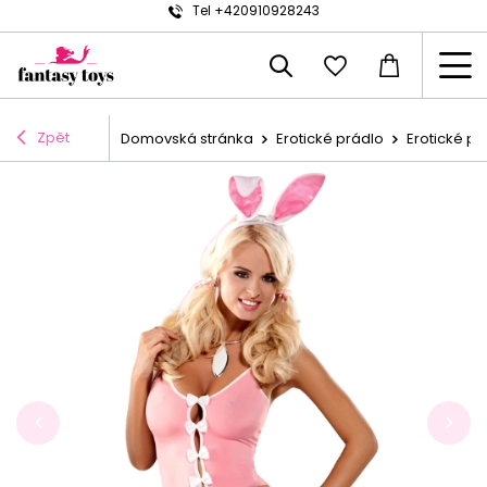
Tel +420910928243
Zpět
Domovská stránka
Erotické prádlo
Erotické př