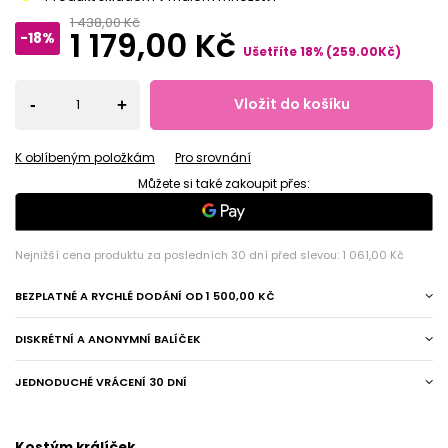
1 438,00 Kč
1 179,00 Kč
-18%
Ušetříte
18
%
(
259.00
Kč
)
Vložit do košíku
-
+
K oblíbeným položkám
Pro srovnání
Můžete si také zakoupit přes:
Nejnižší cena produktu za posledních 30 dní před slevou:
1 061,00 Kč
BEZPLATNÉ A RYCHLÉ DODÁNÍ
OD
1 500,00 KČ
DISKRÉTNÍ A ANONYMNÍ BALÍČEK
JEDNODUCHÉ VRÁCENÍ 30 DNÍ
Kostým králíček