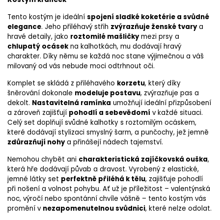
Tento kostým je ideální
spojení sladké koketérie a svůdné
elegance
. Jeho přiléhavý střih
zvýrazňuje ženské tvary
a
hravé detaily, jako
roztomilé mašličky
mezi prsy a
chlupatý ocásek
na kalhotkách, mu dodávají hravý
charakter. Díky němu se každá noc stane výjimečnou a váš
milovaný od vás nebude moci odtrhnout oči.
Komplet se skládá z přiléhavého
korzetu
, který díky
šněrování dokonale
modeluje postavu
, zvýrazňuje pas a
dekolt.
Nastavitelná ramínka
umožňují ideální přizpůsobení
a zároveň zajišťují
pohodlí a sebevědomí
v každé situaci.
Celý set doplňují svůdné kalhotky s roztomilým ocáskem,
které dodávají stylizaci smyslný šarm, a punčochy, jež jemně
zdůrazňují nohy
a přinášejí nádech tajemství.
Nemohou chybět ani
charakteristická zajíčkovská ouška
,
která hře dodávají půvab a dravost. Vyrobený z elastické,
jemné látky set
perfektně přiléhá k tělu
, zajišťuje pohodlí
při nošení a volnost pohybu. Ať už je příležitost – valentýnská
noc, výročí nebo spontánní chvíle vášně – tento kostým vás
promění v
nezapomenutelnou svůdnici
, které nelze odolat.