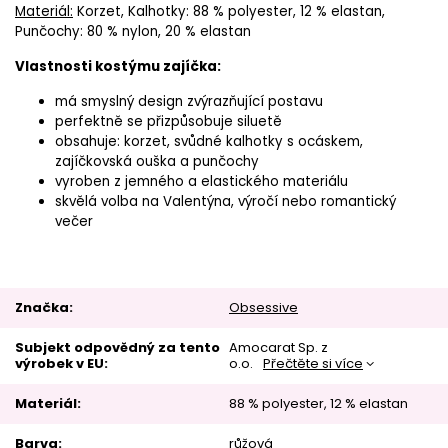
Materiál:
Korzet, Kalhotky: 88 % polyester, 12 % elastan,
Punčochy: 80 % nylon, 20 % elastan
Vlastnosti kostýmu zajíčka:
má smyslný design zvýrazňující postavu
perfektně se přizpůsobuje siluetě
obsahuje: korzet, svůdné kalhotky s ocáskem,
zajíčkovská ouška a punčochy
vyroben z jemného a elastického materiálu
skvělá volba na Valentýna, výročí nebo romantický
večer
Značka
Obsessive
Subjekt odpovědný za tento
Amocarat Sp. z
výrobek v EU
o.o.
Přečtěte si více
Materiál
88 % polyester
12 % elastan
Barva
růžová