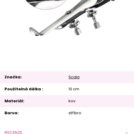
Značka
Scala
Použitelná délka
10 cm
Materiál
kov
Barva
stříbro
RECENZE