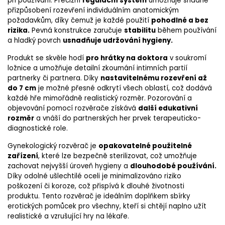
při používání. Precizní
regulační systém
umožňuje snadné
přizpůsobení rozevření individuálním anatomickým
požadavkům, díky čemuž je každé použití
pohodlné a bez
rizika.
Pevná konstrukce zaručuje
stabilitu
během používání
a hladký povrch
usnadňuje udržování hygieny.
Produkt se skvěle hodí
pro hrátky na doktora
v soukromí
ložnice a umožňuje detailní zkoumání intimních partií
partnerky či partnera. Díky
nastavitelnému rozevření až
do 7 cm
je možné přesné odkrytí všech oblastí, což dodává
každé hře mimořádně realistický rozměr. Pozorování a
objevování pomocí rozvěrače získává
další edukativní
rozměr
a vnáší do partnerských her prvek terapeuticko-
diagnostické role.
Gynekologický rozvěrač je
opakovatelné použitelné
zařízení
, které lze bezpečně sterilizovat, což umožňuje
zachovat nejvyšší úroveň hygieny a
dlouhodobé používání.
Díky odolné ušlechtilé oceli je minimalizováno riziko
poškození či koroze, což přispívá k dlouhé životnosti
produktu. Tento rozvěrač je ideálním doplňkem sbírky
erotických pomůcek pro všechny, kteří si chtějí naplno užít
realistické a vzrušující hry na lékaře.