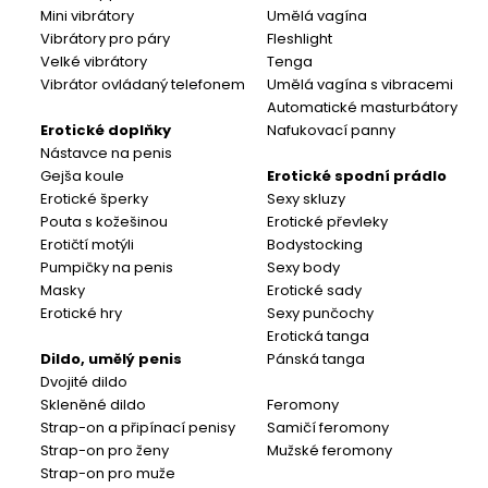
Mini vibrátory
Umělá vagína
Vibrátory pro páry
Fleshlight
Velké vibrátory
Tenga
Vibrátor ovládaný telefonem
Umělá vagína s vibracemi
Automatické masturbátory
Erotické doplňky
Nafukovací panny
Nástavce na penis
Gejša koule
Erotické spodní prádlo
Erotické šperky
Sexy skluzy
Pouta s kožešinou
Erotické převleky
Erotičtí motýli
Bodystocking
Pumpičky na penis
Sexy body
Masky
Erotické sady
Erotické hry
Sexy punčochy
Erotická tanga
Dildo, umělý penis
Pánská tanga
Dvojité dildo
Skleněné dildo
Feromony
Strap-on a připínací penisy
Samičí feromony
Strap-on pro ženy
Mužské feromony
Strap-on pro muže