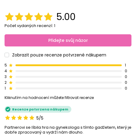
5.00
Počet vydaných recenzí: 1
Přidejte svůj názor
Zobrazit pouze recenze potvrzené nákupem
5
1
4
0
3
0
2
0
1
0
Kliknutím na hodnocení můžete filtrovat recenze
Recenze potvrzena nákupem
5/5
Partnerovi se líbila hra na gynekologa s tímto gadžetem, který je
dobře zpracovaný a vydrží nám dlouho.