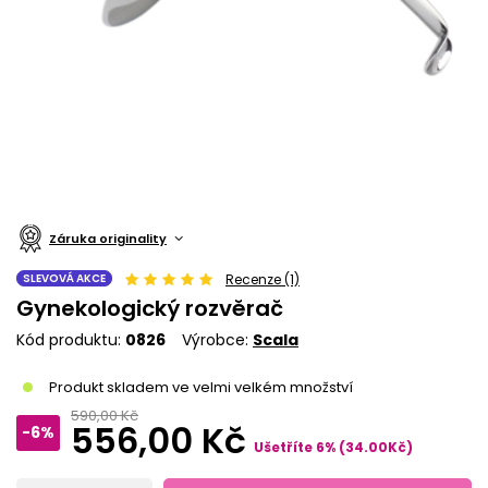
Záruka originality
SLEVOVÁ AKCE
Recenze (1)
Gynekologický rozvěrač
Kód produktu
0826
Výrobce
Scala
Produkt skladem ve velmi velkém množství
590,00 Kč
556,00 Kč
-6%
Ušetříte
6
%
(
34.00
Kč
)