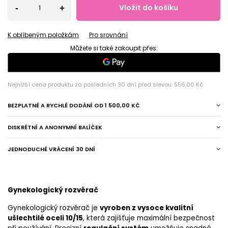
Vložit do košíku
-
+
K oblíbeným položkám
Pro srovnání
Můžete si také zakoupit přes:
Nejnižší cena produktu za posledních 30 dní před slevou:
556,00 Kč
BEZPLATNÉ A RYCHLÉ DODÁNÍ
OD
1 500,00 KČ
DISKRÉTNÍ A ANONYMNÍ BALÍČEK
JEDNODUCHÉ VRÁCENÍ 30 DNÍ
Gynekologický rozvěrač
Gynekologický rozvěrač je
vyroben z vysoce kvalitní
ušlechtilé oceli 10/15
, která zajišťuje maximální bezpečnost