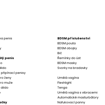
na penis
BDSM příslušenství
BDSM pouta
y
BDSM obojky
Bič
ělý penis
Řemínky do úst
do
BDSM masky
ildo
Svorky na bradavky
 připínací penisy
ro ženy
Umělá vagína
pro muže
Fleshlight
 dildo
Tenga
o
Umělá vagína s vibracemi
Automatické masturbátory
ačky
Nafukovací panny