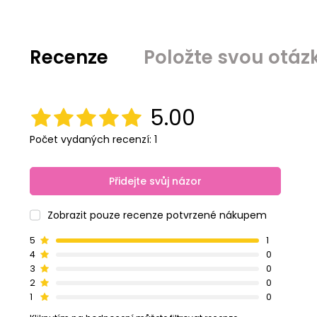
Recenze
Položte svou otáz
5.00
Počet vydaných recenzí: 1
Přidejte svůj názor
Zobrazit pouze recenze potvrzené nákupem
5
1
4
0
3
0
2
0
1
0