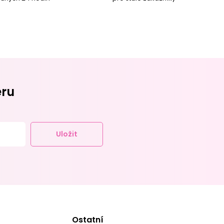
eru
Uložit
Ostatní