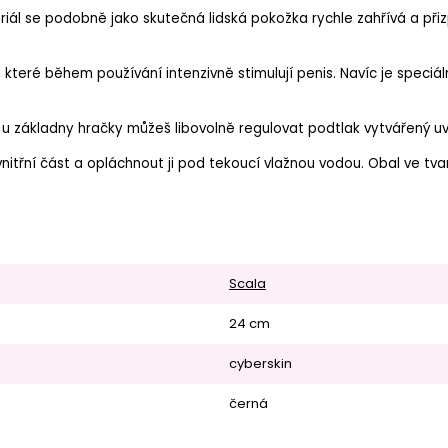
riál se podobně jako skutečná lidská pokožka rychle zahřívá a při
, které během používání intenzivně stimulují penis. Navíc je speciá
základny hračky můžeš libovolně regulovat podtlak vytvářený uvnit
itřní část a opláchnout ji pod tekoucí vlažnou vodou. Obal ve tvar
Scala
24 cm
cyberskin
černá