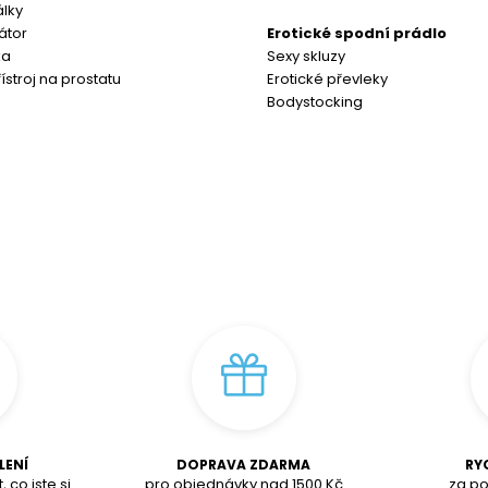
álky
rátor
Erotické spodní prádlo
ka
Sexy skluzy
ístroj na prostatu
Erotické převleky
Bodystocking
LENÍ
DOPRAVA ZDARMA
RY
 co jste si
pro objednávky nad
1500
K
č
za po