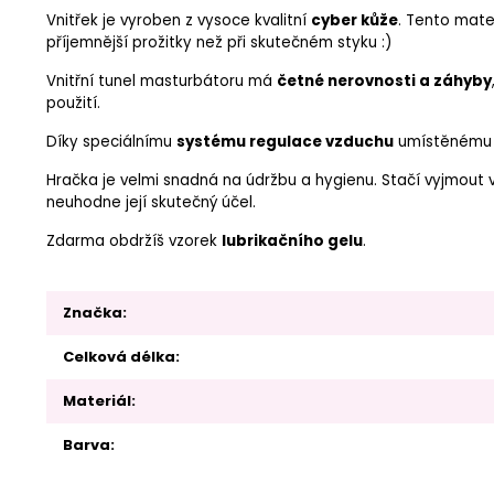
Vnitřek je vyroben z vysoce kvalitní
cyber kůže
. Tento mate
příjemnější prožitky než při skutečném styku :)
Vnitřní tunel masturbátoru má
četné nerovnosti a záhyby
použití.
Díky speciálnímu
systému regulace vzduchu
umístěnému u 
Hračka je velmi snadná na údržbu a hygienu. Stačí vyjmout vn
neuhodne její skutečný účel.
Zdarma obdržíš vzorek
lubrikačního gelu
.
Značka
Celková délka
Materiál
Barva