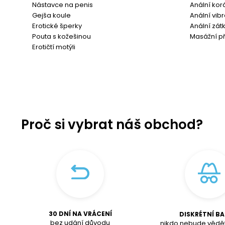
Nástavce na penis
Anální kor
Gejša koule
Anální vib
Erotické šperky
Anální zát
Pouta s kožešinou
Masážní př
Erotičtí motýli
Proč si vybrat náš obchod?
30 DNÍ NA VRÁCENÍ
DISKRÉTNÍ BA
bez udání důvodu
nikdo nebude vědět,