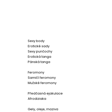
Sexy body
Erotické sady
Sexy punčochy
Erotická tanga
Pánská tanga
Feromony
Samičí feromony
Mužské feromony
Předčasná ejakulace
Afrodiziaka
Gely, oleje, maziva