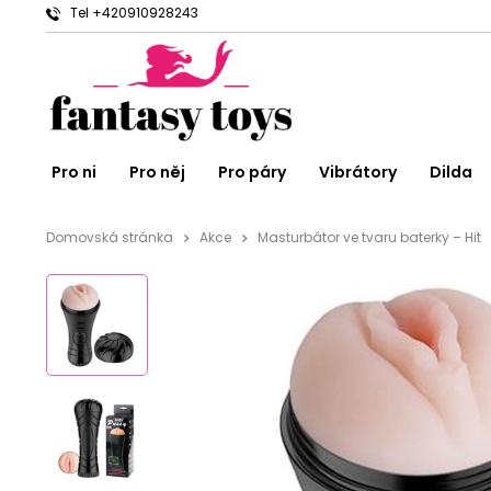
Tel +420910928243
Pro ni
Pro něj
Pro páry
Vibrátory
Dilda
Domovská stránka
Akce
Masturbátor ve tvaru baterky – Hit