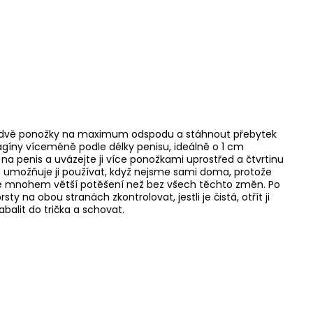
ut dvě ponožky na maximum odspodu a stáhnout přebytek
gíny víceméně podle délky penisu, ideálně o 1 cm
 na penis a uvázejte ji více ponožkami uprostřed a čtvrtinu
 umožňuje ji používat, když nejsme sami doma, protože
je mnohem větší potěšení než bez všech těchto změn. Po
y na obou stranách zkontrolovat, jestli je čistá, otřít ji
zabalit do trička a schovat.