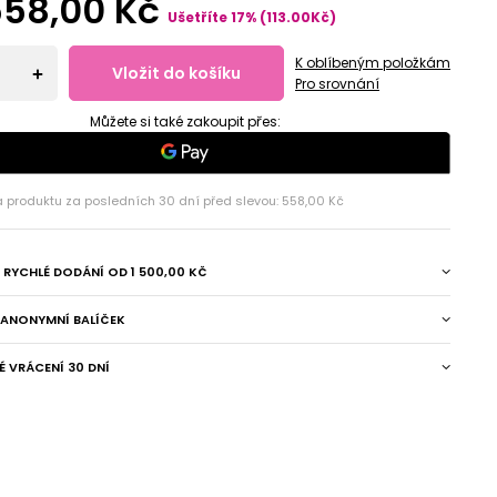
558,00 Kč
Ušetříte
17
%
(
113.00
Kč
)
K oblíbeným položkám
Vložit do košíku
+
Pro srovnání
Můžete si také zakoupit přes:
a produktu za posledních 30 dní před slevou:
558,00 Kč
A RYCHLÉ DODÁNÍ
OD
1 500,00 KČ
A ANONYMNÍ BALÍČEK
 VRÁCENÍ 30 DNÍ