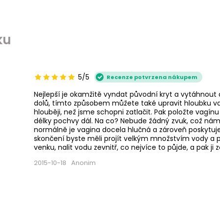
ku
5/5
Recenze potvrzena nákupem
Nejlepší je okamžitě vyndat původní kryt a vytáhno
dolů, tímto způsobem můžete také upravit hloubku va
hlouběji, než jsme schopni zatlačit. Pak položte vagínu
délky pochvy dál. Na co? Nebude žádný zvuk, což nám
normálně je vagina docela hlučná a zároveň poskytu
skončení byste měli projít velkým množstvím vody a prst
venku, nalit vodu zevnitř, co nejvíce to půjde, a pak ji 
2015-10-18
Anonim