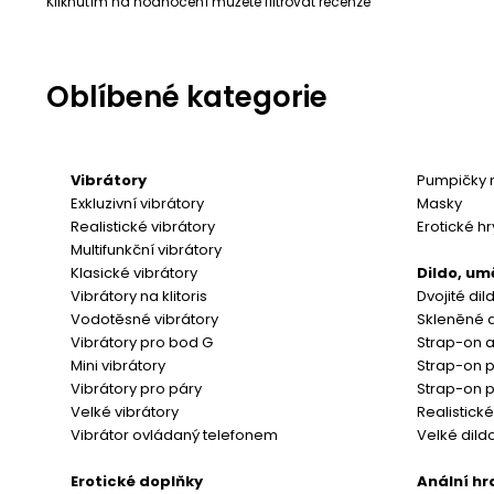
Kliknutím na hodnocení můžete filtrovat recenze
Oblíbené kategorie
Vibrátory
Pumpičky 
Exkluzivní vibrátory
Masky
Realistické vibrátory
Erotické hr
Multifunkční vibrátory
Klasické vibrátory
Dildo, um
Vibrátory na klitoris
Dvojité dil
Vodotěsné vibrátory
Skleněné d
Vibrátory pro bod G
Strap-on a
Mini vibrátory
Strap-on p
Vibrátory pro páry
Strap-on 
Velké vibrátory
Realistické
Vibrátor ovládaný telefonem
Velké dild
Erotické doplňky
Anální hr