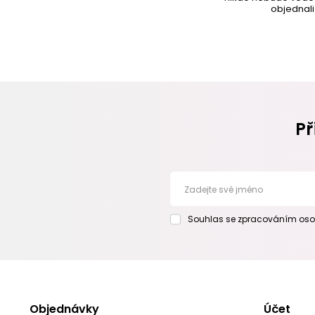
objednali
Př
Zadejte své jméno
Souhlas se zpracováním oso
Objednávky
Účet