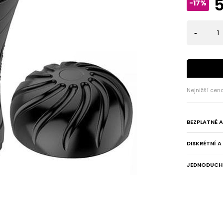
-17%
-
Nejnižší cen
BEZPLATNÉ 
DISKRÉTNÍ 
JEDNODUCHÉ