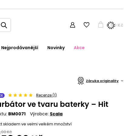
0,00 Kč
Nejprodávanější
Novinky
Akce
Záruka originality
Recenze (1)
CE
rbátor ve tvaru baterky – Hit
ktu
BM0071
Výrobce
Scala
t skladem ve velmi velkém množství
1,00 Kč