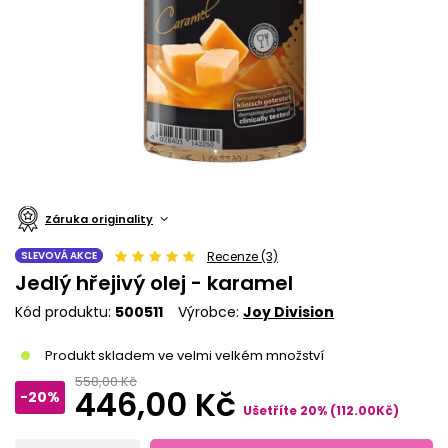
Záruka originality
SLEVOVÁ AKCE
Recenze (3)
Jedlý hřejivý olej - karamel
Kód produktu
500511
Výrobce
Joy Division
Produkt skladem ve velmi velkém množství
558,00 Kč
446,00 Kč
-20%
Ušetříte
20
%
(
112.00
Kč
)