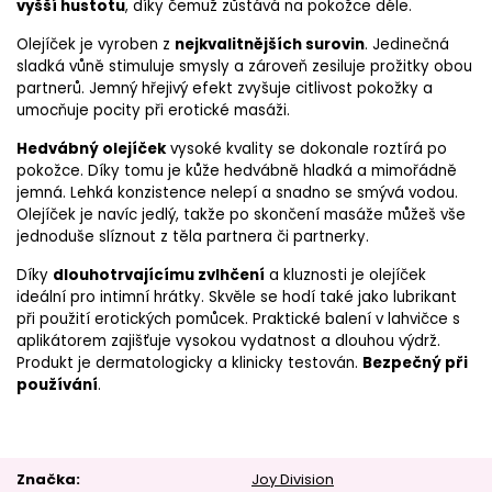
vyšší hustotu
, díky čemuž zůstává na pokožce déle.
Olejíček je vyroben z
nejkvalitnějších surovin
. Jedinečná
sladká vůně stimuluje smysly a zároveň zesiluje prožitky obou
partnerů. Jemný hřejivý efekt zvyšuje citlivost pokožky a
umocňuje pocity při erotické masáži.
Hedvábný olejíček
vysoké kvality se dokonale roztírá po
pokožce. Díky tomu je kůže hedvábně hladká a mimořádně
jemná. Lehká konzistence nelepí a snadno se smývá vodou.
Olejíček je navíc jedlý, takže po skončení masáže můžeš vše
jednoduše slíznout z těla partnera či partnerky.
Díky
dlouhotrvajícímu zvlhčení
a kluznosti je olejíček
ideální pro intimní hrátky. Skvěle se hodí také jako lubrikant
při použití erotických pomůcek. Praktické balení v lahvičce s
aplikátorem zajišťuje vysokou vydatnost a dlouhou výdrž.
Produkt je dermatologicky a klinicky testován.
Bezpečný při
používání
.
Značka
Joy Division