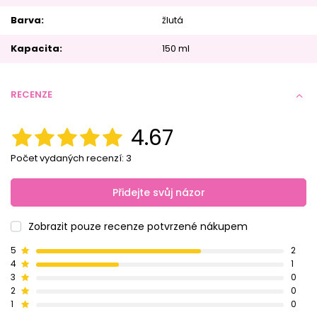
Barva
žlutá
Kapacita
150 ml
RECENZE
4.67
Počet vydaných recenzí: 3
Přidejte svůj názor
Zobrazit pouze recenze potvrzené nákupem
5
2
4
1
3
0
2
0
1
0