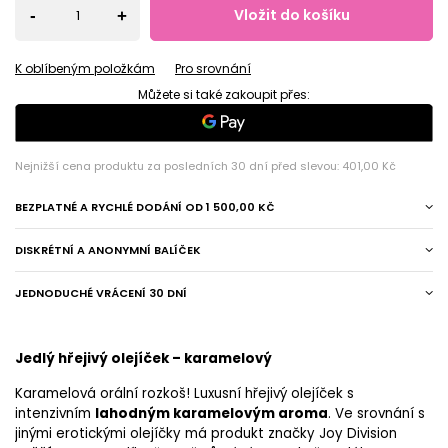
Vložit do košíku
-
+
K oblíbeným položkám
Pro srovnání
Můžete si také zakoupit přes:
Nejnižší cena produktu za posledních 30 dní před slevou:
401,00 Kč
BEZPLATNÉ A RYCHLÉ DODÁNÍ
OD
1 500,00 KČ
DISKRÉTNÍ A ANONYMNÍ BALÍČEK
JEDNODUCHÉ VRÁCENÍ 30 DNÍ
Jedlý hřejivý olejíček – karamelový
Karamelová orální rozkoš! Luxusní hřejivý olejíček s
intenzivním
lahodným karamelovým aroma
. Ve srovnání s
jinými erotickými olejíčky má produkt značky Joy Division