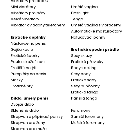
Vibrátory pro bod G
Mini vibrátory
Umělá vagína
Vibrátory pro páry
Fleshlight
Velké vibrátory
Tenga
Vibrátor ovládaný telefonem
Umělá vagína s vibracemi
Automatické masturbátory
Erotické doplňky
Nafukovací panny
Nástavce na penis
Gejša koule
Erotické spodní prádlo
Erotické šperky
Sexy skluzy
Pouta s kožešinou
Erotické převleky
Erotičtí motýli
Bodystocking
Pumpičky na penis
Sexy body
Masky
Erotické sady
Erotické hry
Sexy punčochy
Erotická tanga
Dildo, umělý penis
Pánská tanga
Dvojité dildo
Skleněné dildo
Feromony
Strap-on a připínací penisy
Samičí feromony
Strap-on pro ženy
Mužské feromony
Strap-on pro muže