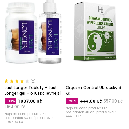
(2)
Last Longer Tablety + Last
Orgasm Control Ubrousky 6
Longer gel – o 161 Kč levnější
Ks
1 007,00 Kč
444,00 Kč
557,00 Kč
-13%
-20%
1 164,00 Kč
Nejnižší cena produktu za
posledních 30 dní před slevou:
Nejnižší cena produktu za
444,00 Kč
posledních 30 dní před slevou:
1 007,00 Kč