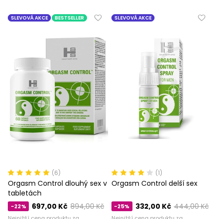
SLEVOVÁ AKCE
BESTSELLER
SLEVOVÁ AKCE
(6)
(1)
Orgasm Control dlouhý sex v
Orgasm Control delší sex
tabletách
697,00 Kč
894,00 Kč
332,00 Kč
444,00 Kč
-22%
-25%
Nejnižší cena produktu za
Nejnižší cena produktu za