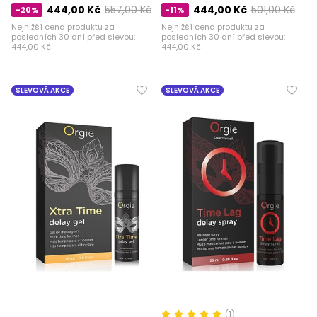
444,00 Kč
557,00 Kč
444,00 Kč
501,00 Kč
-20%
-11%
Nejnižší cena produktu za
Nejnižší cena produktu za
posledních 30 dní před slevou:
posledních 30 dní před slevou:
444,00 Kč
444,00 Kč
SLEVOVÁ AKCE
SLEVOVÁ AKCE
(1)