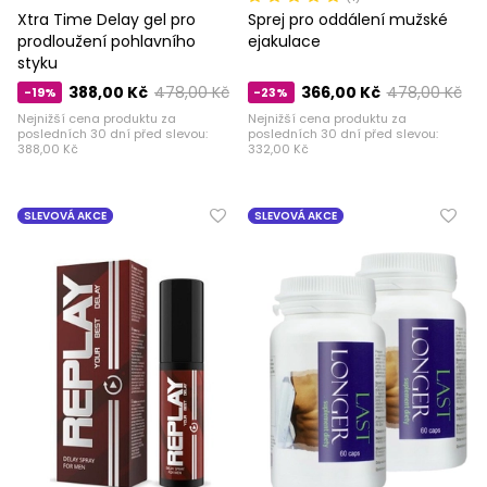
Xtra Time Delay gel pro
Sprej pro oddálení mužské
prodloužení pohlavního
ejakulace
styku
388,00 Kč
478,00 Kč
366,00 Kč
478,00 Kč
-19%
-23%
Nejnižší cena produktu za
Nejnižší cena produktu za
posledních 30 dní před slevou:
posledních 30 dní před slevou:
388,00 Kč
332,00 Kč
SLEVOVÁ AKCE
SLEVOVÁ AKCE