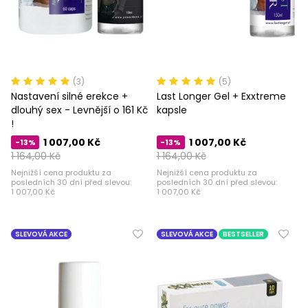
(3)
(5)
Nastavení silné erekce +
Last Longer Gel + Exxtreme
dlouhý sex - Levnější o 161 Kč
kapsle
!
1 007,00 Kč
1 007,00 Kč
-13%
-13%
1 164,00 Kč
1 164,00 Kč
Nejnižší cena produktu za
Nejnižší cena produktu za
posledních 30 dní před slevou:
posledních 30 dní před slevou:
1 007,00 Kč
1 007,00 Kč
SLEVOVÁ AKCE
SLEVOVÁ AKCE
BESTSELLER