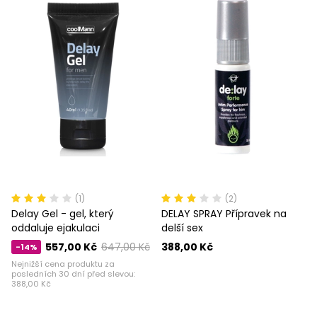
(1)
(2)
Delay Gel - gel, který
DELAY SPRAY Přípravek na
oddaluje ejakulaci
delší sex
557,00 Kč
647,00 Kč
388,00 Kč
-14%
Nejnižší cena produktu za
posledních 30 dní před slevou:
388,00 Kč