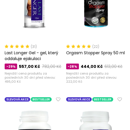
(31)
(22)
Last Longer Gel - gel, který
Orgasm Stopper Spray 50 ml
oddaluje ejakulaci
557,00 Kč
782,00 Kč
444,00 Kč
613,00 Kč
-29%
-28%
Nejnižší cena produktu za
Nejnižší cena produktu za
posledních 30 dní před slevou:
posledních 30 dní před slevou:
495,00 Kč
222,00 Kč
SLEVOVÁ AKCE
BESTSELLER
SLEVOVÁ AKCE
BESTSELLER