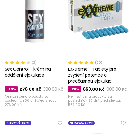
(3)
(22)
Sex Control - krém na
Exxtreme - Tablety pro
oddálení ejakulace
zvýšení potence a
předčasnou ejakulaci
276,00 Kč
388,00 Kč
669,00 Kč
900,00 Kč
-29%
-26%
Nejnižší cena produktu za
Nejnižší cena produktu za
posledních 30 dní před slevou:
posledních 30 dní před slevou:
276,00 Kč
569,00 Kč
SLEVOVÁ AKCE
SLEVOVÁ AKCE