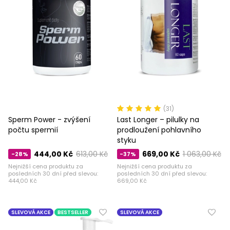
(31)
Sperm Power - zvýšení
Last Longer – pilulky na
počtu spermií
prodloužení pohlavního
styku
444,00 Kč
613,00 Kč
669,00 Kč
1 063,00 Kč
-28%
-37%
Nejnižší cena produktu za
Nejnižší cena produktu za
posledních 30 dní před slevou:
posledních 30 dní před slevou:
444,00 Kč
669,00 Kč
SLEVOVÁ AKCE
BESTSELLER
SLEVOVÁ AKCE