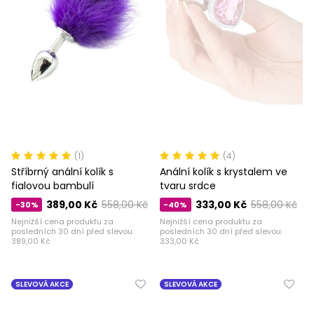
(1)
(4)
Stříbrný anální kolík s
Anální kolík s krystalem ve
fialovou bambulí
tvaru srdce
389,00 Kč
558,00 Kč
333,00 Kč
558,00 Kč
-30%
-40%
Nejnižší cena produktu za
Nejnižší cena produktu za
posledních 30 dní před slevou:
posledních 30 dní před slevou:
389,00 Kč
333,00 Kč
SLEVOVÁ AKCE
SLEVOVÁ AKCE