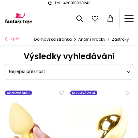
Tel +420910928243
Zpět
Domovská stránka
Anální hračky
Zástrčky
Výsledky vyhledávání
Nejlepší přesnost
SLEVOVÁ AKCE
SLEVOVÁ AKCE