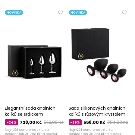
NOVINKA
NOVINKA
Elegantní sada análních
Sada silikonových análních
kolíků se srdíčkem
kolíků s růžovým krystalem
728,00 Kč
953,00 Kč
558,00 Kč
784,00 Kč
-24%
-29%
Nejnižší cena produktu za
Nejnižší cena produktu za
posledních 30 dní před slevou:
posledních 30 dní před slevou: