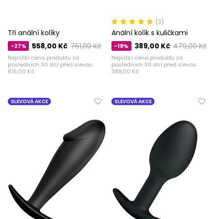
(3)
Tři anální kolíky
Anální kolík s kuličkami
558,00 Kč
761,00 Kč
389,00 Kč
479,00 Kč
-27%
-19%
Nejnižší cena produktu za
Nejnižší cena produktu za
posledních 30 dní před slevou:
posledních 30 dní před slevou:
615,00 Kč
389,00 Kč
SLEVOVÁ AKCE
SLEVOVÁ AKCE