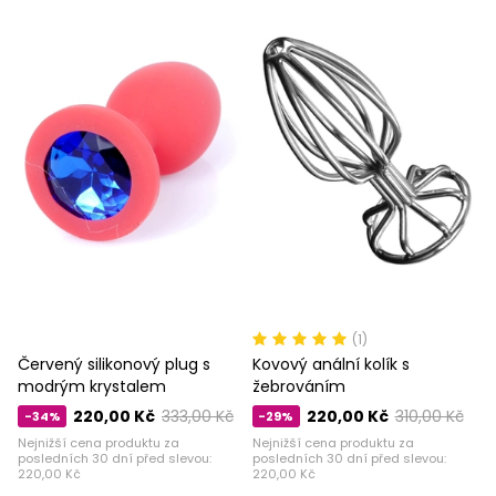
(1)
Červený silikonový plug s
Kovový anální kolík s
modrým krystalem
žebrováním
220,00 Kč
333,00 Kč
220,00 Kč
310,00 Kč
-34%
-29%
Nejnižší cena produktu za
Nejnižší cena produktu za
posledních 30 dní před slevou:
posledních 30 dní před slevou:
220,00 Kč
220,00 Kč