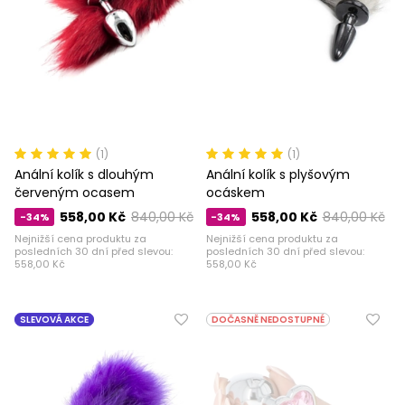
(1)
(1)
Anální kolík s dlouhým
Anální kolík s plyšovým
červeným ocasem
ocáskem
558,00 Kč
840,00 Kč
558,00 Kč
840,00 Kč
-34%
-34%
Nejnižší cena produktu za
Nejnižší cena produktu za
posledních 30 dní před slevou:
posledních 30 dní před slevou:
558,00 Kč
558,00 Kč
SLEVOVÁ AKCE
DOČASNĚ NEDOSTUPNÉ