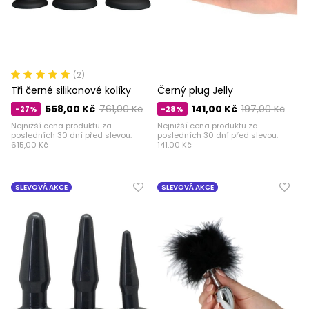
(2)
Tři černé silikonové kolíky
Černý plug Jelly
558,00 Kč
761,00 Kč
141,00 Kč
197,00 Kč
-27%
-28%
Nejnižší cena produktu za
Nejnižší cena produktu za
posledních 30 dní před slevou:
posledních 30 dní před slevou:
615,00 Kč
141,00 Kč
SLEVOVÁ AKCE
SLEVOVÁ AKCE