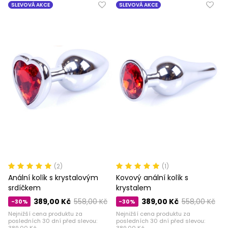
SLEVOVÁ AKCE
SLEVOVÁ AKCE
(2)
(1)
Anální kolík s krystalovým
Kovový anální kolík s
srdíčkem
krystalem
389,00 Kč
558,00 Kč
389,00 Kč
558,00 Kč
-30%
-30%
Nejnižší cena produktu za
Nejnižší cena produktu za
posledních 30 dní před slevou:
posledních 30 dní před slevou:
389,00 Kč
389,00 Kč