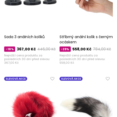
Sada 3 análních kolíků
Stříbrný anální kolík s černým
ocáskem
367,00 Kč
446,00 Kč
558,00 Kč
784,00 Kč
-18%
-29%
Nejnižší cena produktu za
Nejnižší cena produktu za
posledních 30 dní před slevou:
posledních 30 dní před slevou:
367,00 Kč
558,00 Kč
SLEVOVÁ AKCE
SLEVOVÁ AKCE