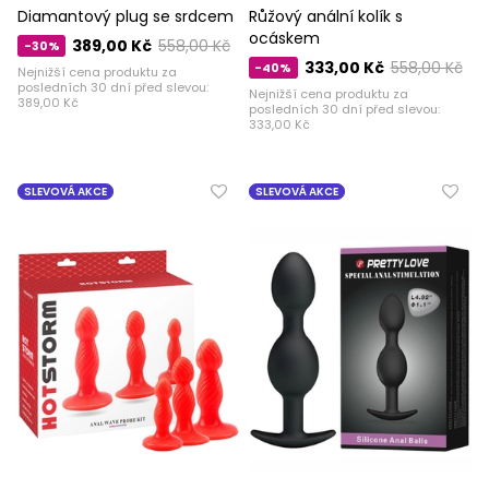
Diamantový plug se srdcem
Růžový anální kolík s
ocáskem
389,00 Kč
558,00 Kč
-30%
333,00 Kč
558,00 Kč
-40%
Nejnižší cena produktu za
posledních 30 dní před slevou:
Nejnižší cena produktu za
389,00 Kč
posledních 30 dní před slevou:
333,00 Kč
SLEVOVÁ AKCE
SLEVOVÁ AKCE