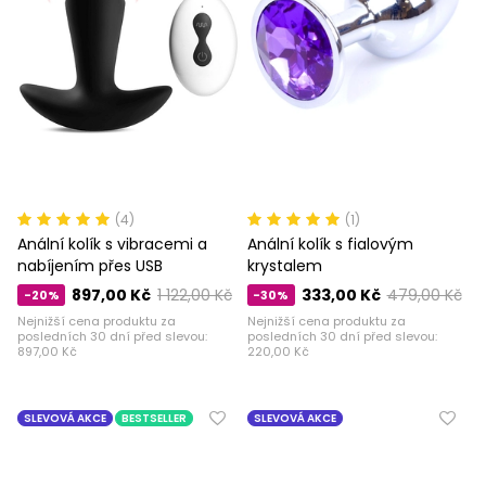
(4)
(1)
Anální kolík s vibracemi a
Anální kolík s fialovým
nabíjením přes USB
krystalem
897,00 Kč
1 122,00 Kč
333,00 Kč
479,00 Kč
-20%
-30%
Nejnižší cena produktu za
Nejnižší cena produktu za
posledních 30 dní před slevou:
posledních 30 dní před slevou:
897,00 Kč
220,00 Kč
SLEVOVÁ AKCE
BESTSELLER
SLEVOVÁ AKCE