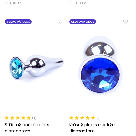
728,00 Kč
558,00 Kč
SLEVOVÁ AKCE
SLEVOVÁ AKCE
(1)
(1)
Stříbrný anální kolík s
Krásný plug s modrým
diamantem
diamantem