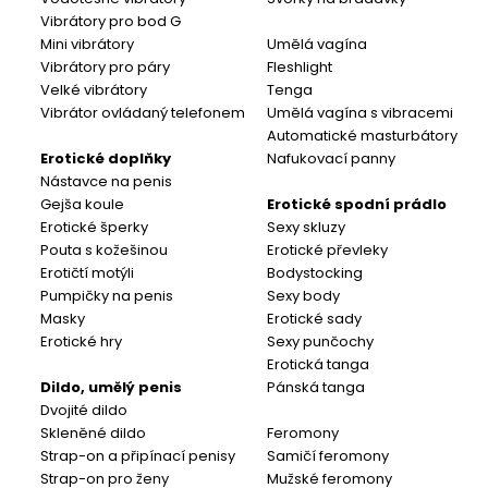
Vibrátory pro bod G
Mini vibrátory
Umělá vagína
Vibrátory pro páry
Fleshlight
Velké vibrátory
Tenga
Vibrátor ovládaný telefonem
Umělá vagína s vibracemi
Automatické masturbátory
Erotické doplňky
Nafukovací panny
Nástavce na penis
Gejša koule
Erotické spodní prádlo
Erotické šperky
Sexy skluzy
Pouta s kožešinou
Erotické převleky
Erotičtí motýli
Bodystocking
Pumpičky na penis
Sexy body
Masky
Erotické sady
Erotické hry
Sexy punčochy
Erotická tanga
Dildo, umělý penis
Pánská tanga
Dvojité dildo
Skleněné dildo
Feromony
Strap-on a připínací penisy
Samičí feromony
Strap-on pro ženy
Mužské feromony