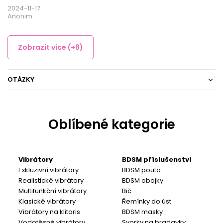
2024-11-17
Anonim
Zobrazit více (+8)
OTÁZKY
Oblíbené kategorie
Vibrátory
BDSM příslušenství
Exkluzivní vibrátory
BDSM pouta
Realistické vibrátory
BDSM obojky
Multifunkční vibrátory
Bič
Klasické vibrátory
Řemínky do úst
Vibrátory na klitoris
BDSM masky
Vodotěsné vibrátory
Svorky na bradavky