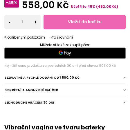
558,00 Kč
-45%
Ušetříte
45
%
(
452.00
Kč
)
Vložit do košíku
-
+
K oblíbeným položkám
Pro srovnání
Můžete si také zakoupit přes:
Nejnižší cena produktu za posledních 30 dní před slevou:
503,00 Kč
BEZPLATNÉ A RYCHLÉ DODÁNÍ
OD
1 500,00 KČ
DISKRÉTNÍ A ANONYMNÍ BALÍČEK
JEDNODUCHÉ VRÁCENÍ 30 DNÍ
Vibrační vagína ve tvaru baterky