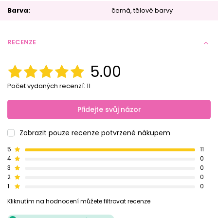
Barva
černá
tělové barvy
RECENZE
5.00
Počet vydaných recenzí: 11
Přidejte svůj názor
Zobrazit pouze recenze potvrzené nákupem
5
11
4
0
3
0
2
0
1
0
Kliknutím na hodnocení můžete filtrovat recenze