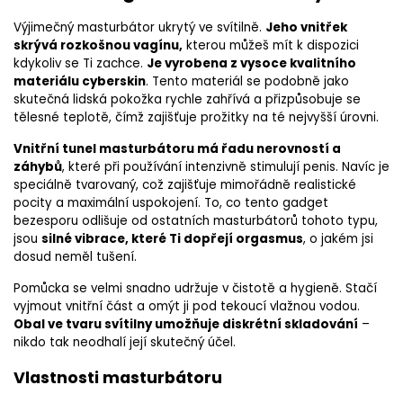
Výjimečný masturbátor ukrytý ve svítilně.
Jeho vnitřek
skrývá rozkošnou vagínu,
kterou můžeš mít k dispozici
kdykoliv se Ti zachce.
Je vyrobena z vysoce kvalitního
materiálu cyberskin
. Tento materiál se podobně jako
skutečná lidská pokožka rychle zahřívá a přizpůsobuje se
tělesné teplotě, čímž zajišťuje prožitky na té nejvyšší úrovni.
Vnitřní tunel masturbátoru má řadu nerovností a
záhybů
, které při používání intenzivně stimulují penis. Navíc je
speciálně tvarovaný, což zajišťuje mimořádně realistické
pocity a maximální uspokojení. To, co tento gadget
bezesporu odlišuje od ostatních masturbátorů tohoto typu,
jsou
silné vibrace, které Ti dopřejí orgasmus
, o jakém jsi
dosud neměl tušení.
Pomůcka se velmi snadno udržuje v čistotě a hygieně. Stačí
vyjmout vnitřní část a omýt ji pod tekoucí vlažnou vodou.
Obal ve tvaru svítilny umožňuje diskrétní skladování
–
nikdo tak neodhalí její skutečný účel.
Vlastnosti masturbátoru