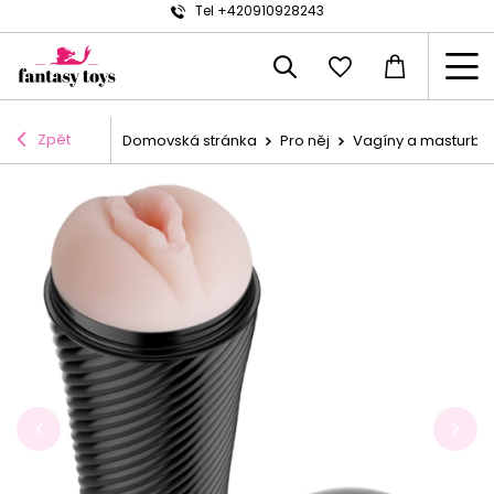
Tel +420910928243
Zpět
Domovská stránka
Pro něj
Vagíny a masturbá