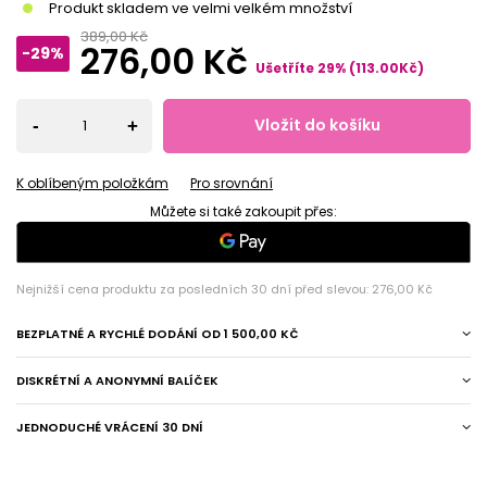
Produkt skladem ve velmi velkém množství
389,00 Kč
276,00 Kč
-29%
Ušetříte
29
%
(
113.00
Kč
)
Vložit do košíku
-
+
K oblíbeným položkám
Pro srovnání
Můžete si také zakoupit přes:
Nejnižší cena produktu za posledních 30 dní před slevou:
276,00 Kč
BEZPLATNÉ A RYCHLÉ DODÁNÍ
OD
1 500,00 KČ
DISKRÉTNÍ A ANONYMNÍ BALÍČEK
JEDNODUCHÉ VRÁCENÍ 30 DNÍ