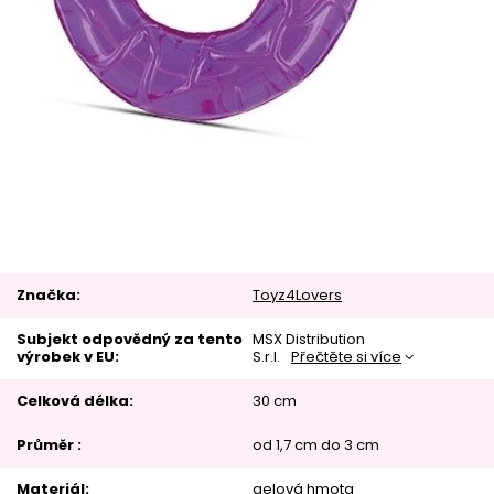
Značka
Toyz4Lovers
Subjekt odpovědný za tento
MSX Distribution
výrobek v EU
S.r.l.
Přečtěte si více
Celková délka
30 cm
Průměr
od 1,7 cm do 3 cm
Materiál
gelová hmota