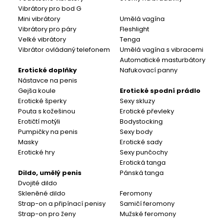
Vibrátory pro bod G
Mini vibrátory
Umělá vagína
Vibrátory pro páry
Fleshlight
Velké vibrátory
Tenga
Vibrátor ovládaný telefonem
Umělá vagína s vibracemi
Automatické masturbátory
Erotické doplňky
Nafukovací panny
Nástavce na penis
Gejša koule
Erotické spodní prádlo
Erotické šperky
Sexy skluzy
Pouta s kožešinou
Erotické převleky
Erotičtí motýli
Bodystocking
Pumpičky na penis
Sexy body
Masky
Erotické sady
Erotické hry
Sexy punčochy
Erotická tanga
Dildo, umělý penis
Pánská tanga
Dvojité dildo
Skleněné dildo
Feromony
Strap-on a připínací penisy
Samičí feromony
Strap-on pro ženy
Mužské feromony