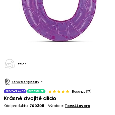
PRO NI
Záruka originality
SLEVOVÁ AKCE
BESTSELLER
Recenze (17)
Krásné dvojité dildo
Kód produktu
700309
Výrobce
Toyz4Lovers