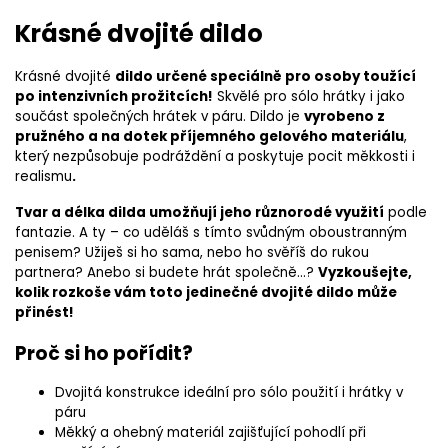
Krásné dvojité dildo
Krásné dvojité
dildo určené speciálně pro osoby toužící
po intenzivních prožitcích!
Skvělé pro sólo hrátky i jako
součást společných hrátek v páru. Dildo je
vyrobeno z
pružného a na dotek příjemného gelového materiálu
,
který nezpůsobuje podráždění a poskytuje pocit měkkosti i
realismu
.
Tvar a délka dilda umožňují jeho různorodé využití
podle
fantazie. A ty – co uděláš s tímto svůdným oboustranným
penisem? Užiješ si ho sama, nebo ho svěříš do rukou
partnera? Anebo si budete hrát společně…?
Vyzkoušejte,
kolik rozkoše vám toto jedinečné dvojité dildo může
přinést!
Proč si ho pořídit?
Dvojitá konstrukce ideální pro sólo použití i hrátky v
páru
Měkký a ohebný materiál zajišťující pohodlí při