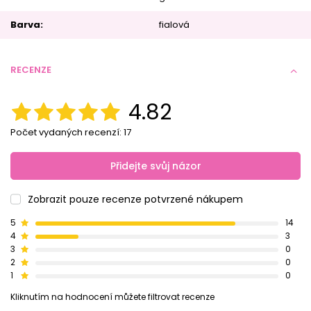
Barva
fialová
RECENZE
4.82
Počet vydaných recenzí: 17
Přidejte svůj názor
Zobrazit pouze recenze potvrzené nákupem
5
14
4
3
3
0
2
0
1
0
Kliknutím na hodnocení můžete filtrovat recenze