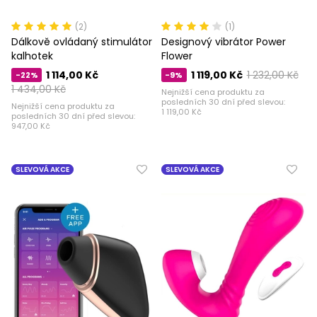
(2)
(1)
Dálkově ovládaný stimulátor
Designový vibrátor Power
kalhotek
Flower
1 114,00 Kč
1 119,00 Kč
1 232,00 Kč
-22%
-9%
1 434,00 Kč
Nejnižší cena produktu za
posledních 30 dní před slevou:
Nejnižší cena produktu za
1 119,00 Kč
posledních 30 dní před slevou:
947,00 Kč
SLEVOVÁ AKCE
SLEVOVÁ AKCE