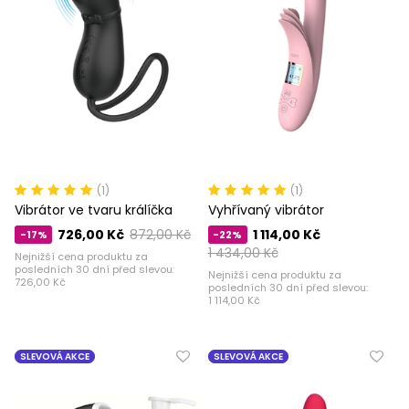
(1)
(1)
Vibrátor ve tvaru králíčka
Vyhřívaný vibrátor
726,00 Kč
872,00 Kč
1 114,00 Kč
-17%
-22%
1 434,00 Kč
Nejnižší cena produktu za
posledních 30 dní před slevou:
Nejnižší cena produktu za
726,00 Kč
posledních 30 dní před slevou:
1 114,00 Kč
SLEVOVÁ AKCE
SLEVOVÁ AKCE