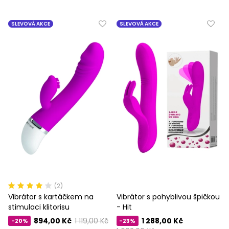
SLEVOVÁ AKCE
SLEVOVÁ AKCE
(2)
Vibrátor s kartáčkem na
Vibrátor s pohyblivou špičkou
stimulaci klitorisu
- Hit
894,00 Kč
1 119,00 Kč
1 288,00 Kč
-20%
-23%