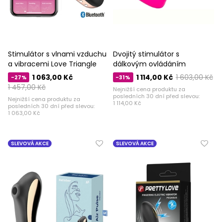
Stimulátor s vlnami vzduchu
Dvojitý stimulátor s
a vibracemi Love Triangle
dálkovým ovládáním
1 063,00 Kč
1 114,00 Kč
1 603,00 Kč
-27%
-31%
1 457,00 Kč
Nejnižší cena produktu za
posledních 30 dní před slevou:
Nejnižší cena produktu za
1 114,00 Kč
posledních 30 dní před slevou:
1 063,00 Kč
SLEVOVÁ AKCE
SLEVOVÁ AKCE