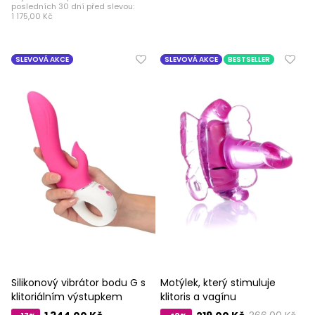
posledních 30 dní před slevou:
1 175,00 Kč
SLEVOVÁ AKCE
SLEVOVÁ AKCE
BESTSELLER
Silikonový vibrátor bodu G s
Motýlek, který stimuluje
klitoriálním výstupkem
klitoris a vagínu