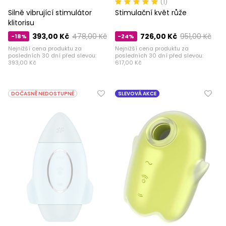
(1)
Silně vibrující stimulátor
Stimulační květ růže
klitorisu
393,00 Kč
478,00 Kč
726,00 Kč
951,00 Kč
-18%
-24%
Nejnižší cena produktu za
Nejnižší cena produktu za
posledních 30 dní před slevou:
posledních 30 dní před slevou:
393,00 Kč
617,00 Kč
DOČASNĚ NEDOSTUPNÉ
SLEVOVÁ AKCE