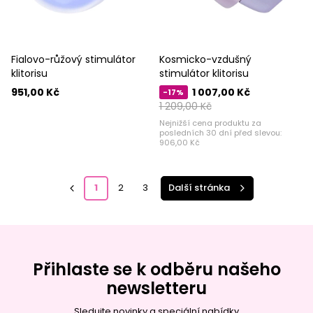
Fialovo-růžový stimulátor
Kosmicko-vzdušný
klitorisu
stimulátor klitorisu
951,00 Kč
1 007,00 Kč
-17%
1 209,00 Kč
Nejnižší cena produktu za
posledních 30 dní před slevou:
906,00 Kč
1
2
3
Další stránka
Přihlaste se k odběru našeho
newsletteru
Sledujte novinky a speciální nabídky