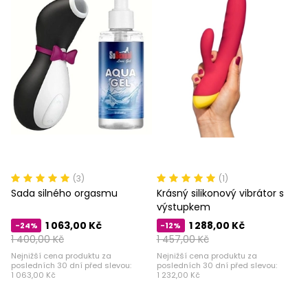
(3)
(1)
Sada silného orgasmu
Krásný silikonový vibrátor s
výstupkem
1 063,00 Kč
1 288,00 Kč
-24%
-12%
1 400,00 Kč
1 457,00 Kč
Nejnižší cena produktu za
Nejnižší cena produktu za
posledních 30 dní před slevou:
posledních 30 dní před slevou:
1 063,00 Kč
1 232,00 Kč