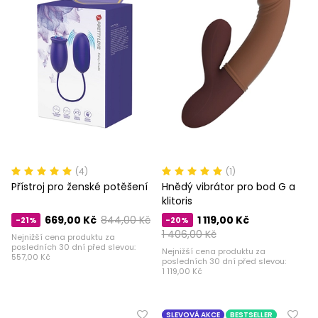
(4)
(1)
Přístroj pro ženské potěšení
Hnědý vibrátor pro bod G a
klitoris
669,00 Kč
844,00 Kč
1 119,00 Kč
-21%
-20%
1 406,00 Kč
Nejnižší cena produktu za
posledních 30 dní před slevou:
Nejnižší cena produktu za
557,00 Kč
posledních 30 dní před slevou:
1 119,00 Kč
SLEVOVÁ AKCE
BESTSELLER