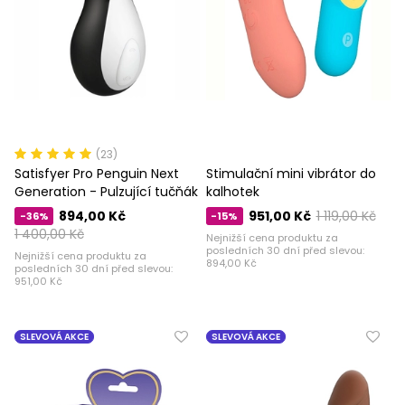
(23)
Satisfyer Pro Penguin Next
Stimulační mini vibrátor do
Generation - Pulzující tučňák
kalhotek
894,00 Kč
951,00 Kč
1 119,00 Kč
-36%
-15%
1 400,00 Kč
Nejnižší cena produktu za
posledních 30 dní před slevou:
Nejnižší cena produktu za
894,00 Kč
posledních 30 dní před slevou:
951,00 Kč
SLEVOVÁ AKCE
SLEVOVÁ AKCE