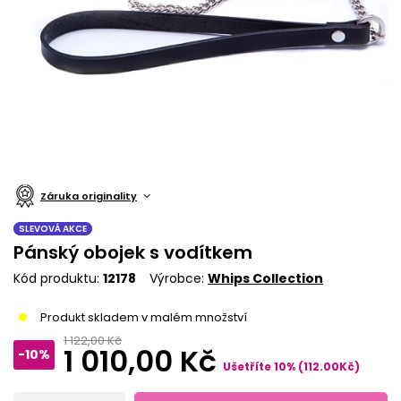
Záruka originality
SLEVOVÁ AKCE
Pánský obojek s vodítkem
Kód produktu
12178
Výrobce
Whips Collection
Produkt skladem v malém množství
1 122,00 Kč
1 010,00 Kč
-10%
Ušetříte
10
%
(
112.00
Kč
)