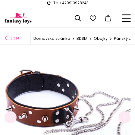
Tel +420910928243
Zpět
Domovská stránka
BDSM
Obojky
Pánský ob