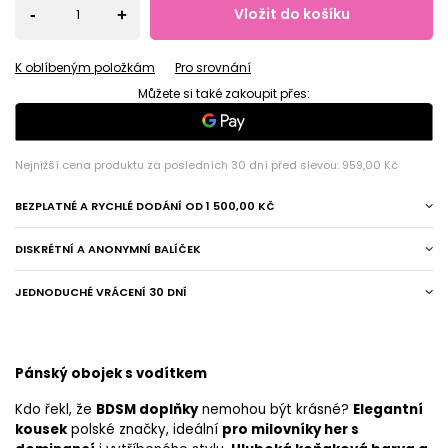
Vložit do košíku
-
+
K oblíbeným položkám
Pro srovnání
Můžete si také zakoupit přes:
Nejnižší cena produktu za posledních 30 dní před slevou:
959,00 Kč
BEZPLATNÉ A RYCHLÉ DODÁNÍ
OD
1 500,00 KČ
DISKRÉTNÍ A ANONYMNÍ BALÍČEK
JEDNODUCHÉ VRÁCENÍ 30 DNÍ
Pánský obojek s vodítkem
Kdo řekl, že
BDSM doplňky
nemohou být krásné?
Elegantní
kousek
polské značky, ideální
pro milovníky her s