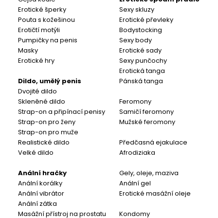
Erotické šperky
Sexy skluzy
Pouta s kožešinou
Erotické převleky
Erotičtí motýli
Bodystocking
Pumpičky na penis
Sexy body
Masky
Erotické sady
Erotické hry
Sexy punčochy
Erotická tanga
Dildo, umělý penis
Pánská tanga
Dvojité dildo
Skleněné dildo
Feromony
Strap-on a připínací penisy
Samičí feromony
Strap-on pro ženy
Mužské feromony
Strap-on pro muže
Realistické dildo
Předčasná ejakulace
Velké dildo
Afrodiziaka
Anální hračky
Gely, oleje, maziva
Anální korálky
Anální gel
Anální vibrátor
Erotické masážní oleje
Anální zátka
Masážní přístroj na prostatu
Kondomy