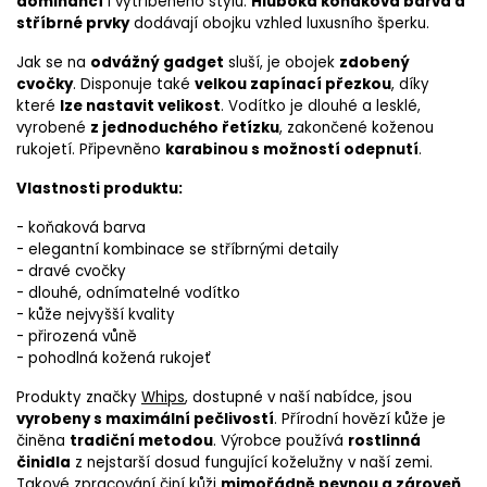
dominancí
i vytříbeného stylu.
Hluboká koňaková barva a
stříbrné prvky
dodávají obojku vzhled luxusního šperku.
Jak se na
odvážný gadget
sluší, je obojek
zdobený
cvočky
. Disponuje také
velkou zapínací přezkou
, díky
které
lze nastavit velikost
. Vodítko je dlouhé a lesklé,
vyrobené
z jednoduchého řetízku
, zakončené koženou
rukojetí. Připevněno
karabinou s možností odepnutí
.
Vlastnosti produktu:
- koňaková barva
- elegantní kombinace se stříbrnými detaily
- dravé cvočky
- dlouhé, odnímatelné vodítko
- kůže nejvyšší kvality
- přirozená vůně
- pohodlná kožená rukojeť
Produkty značky
Whips
, dostupné v naší nabídce, jsou
vyrobeny s maximální pečlivostí
. Přírodní hovězí kůže je
činěna
tradiční metodou
. Výrobce používá
rostlinná
činidla
z nejstarší dosud fungující koželužny v naší zemi.
Takové zpracování činí kůži
mimořádně pevnou a zároveň