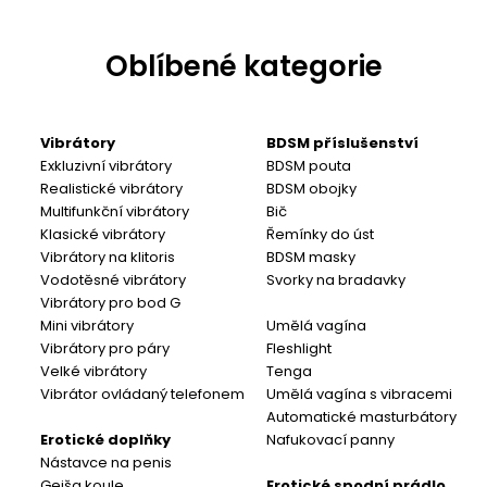
Oblíbené kategorie
Vibrátory
BDSM příslušenství
Exkluzivní vibrátory
BDSM pouta
Realistické vibrátory
BDSM obojky
Multifunkční vibrátory
Bič
Klasické vibrátory
Řemínky do úst
Vibrátory na klitoris
BDSM masky
Vodotěsné vibrátory
Svorky na bradavky
Vibrátory pro bod G
Mini vibrátory
Umělá vagína
Vibrátory pro páry
Fleshlight
Velké vibrátory
Tenga
Vibrátor ovládaný telefonem
Umělá vagína s vibracemi
Automatické masturbátory
Erotické doplňky
Nafukovací panny
Nástavce na penis
Gejša koule
Erotické spodní prádlo