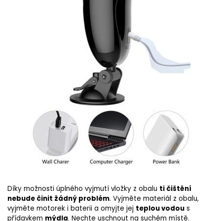
Díky možnosti úplného vyjmutí vložky z obalu
ti čištění
nebude činit
žádný
problém
. V
yjměte materiál z obalu,
vyjměte motorek i baterii a omyjte jej
teplou vodou
s
přídavkem
mýdla
. Nechte uschnout na suchém místě.