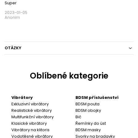
Super
2023-01-05
Anonim
OTÁZKY
Oblíbené kategorie
Vibrátory
BDSM příslušenství
Exkluzivní vibrátory
BDSM pouta
Realistické vibrátory
BDSM obojky
Multifunkční vibrátory
Bič
Klasické vibrátory
Řemínky do úst
Vibrátory na klitoris
BDSM masky
Vodotěsné vibrátory
Svorky na bradavky