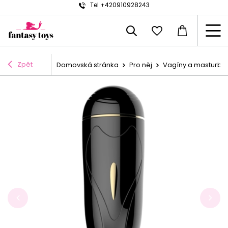
Tel +420910928243
Zpět
Domovská stránka
Pro něj
Vagíny a masturbá