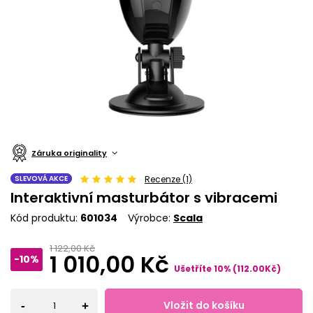
Záruka originality
SLEVOVÁ AKCE
Recenze (1)
Interaktivní masturbátor s vibracemi
Kód produktu
601034
Výrobce
Scala
1 122,00 Kč
1 010,00 Kč
-10%
Ušetříte
10
%
(
112.00
Kč
)
Vložit do košíku
-
+