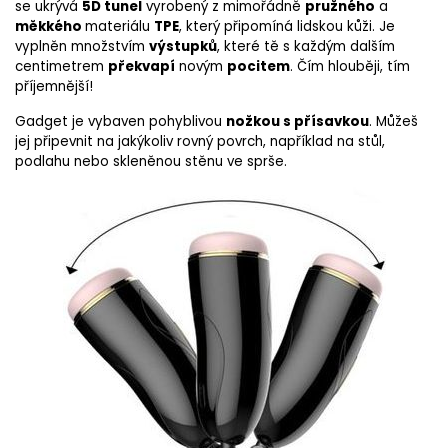
se ukrývá
5D tunel
vyrobený z mimořádně
pružného
a
měkkého
materiálu
TPE
, který připomíná lidskou kůži. Je
vyplněn množstvím
výstupků
, které tě s každým dalším
centimetrem
překvapí
novým
pocitem
. Čím hlouběji, tím
příjemnější!
Gadget je vybaven pohyblivou
nožkou s přísavkou
. Můžeš
jej připevnit na jakýkoliv rovný povrch, například na stůl,
podlahu nebo skleněnou stěnu ve sprše.