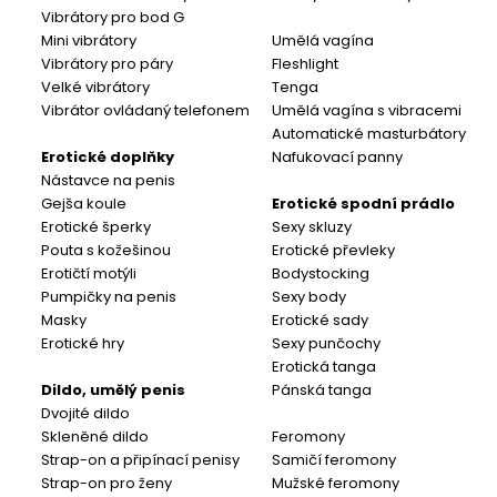
Vibrátory pro bod G
Mini vibrátory
Umělá vagína
Vibrátory pro páry
Fleshlight
Velké vibrátory
Tenga
Vibrátor ovládaný telefonem
Umělá vagína s vibracemi
Automatické masturbátory
Erotické doplňky
Nafukovací panny
Nástavce na penis
Gejša koule
Erotické spodní prádlo
Erotické šperky
Sexy skluzy
Pouta s kožešinou
Erotické převleky
Erotičtí motýli
Bodystocking
Pumpičky na penis
Sexy body
Masky
Erotické sady
Erotické hry
Sexy punčochy
Erotická tanga
Dildo, umělý penis
Pánská tanga
Dvojité dildo
Skleněné dildo
Feromony
Strap-on a připínací penisy
Samičí feromony
Strap-on pro ženy
Mužské feromony