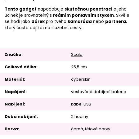
Tento gadget
napodobuje
skutečnou penetraci
a jeho
účinek je srovnatelný s
reálním pohlavním stykem
. Skvěle
se hodí jako
dárek
pro tvého
kamaráda
nebo
partnera
,
který často odjíždí na služební cesty.
Značka
Scala
Celková délka
25,5 cm
Materiál
cyberskin
Napájení
vestavěná dobíjecí baterie
Nabíjení
kabel USB
Doba nabíjení
2 hodiny
Barva
černá
tělové barvy