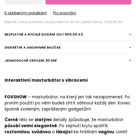
K oblíbeným položkám
Pro srovnání
Nejnižší cena produktu za posledních 30 dní před slevou:
1 010,00 Kč
BEZPLATNÉ A RYCHLÉ DODÁNÍ
OD
1 500,00 KČ
DISKRÉTNÍ A ANONYMNÍ BALÍČEK
JEDNODUCHÉ VRÁCENÍ 30 DNÍ
Interaktivní masturbátor s vibracemi
FOXSHOW
– masturbátor, na který jen tak nezapomeneš. Po
prvním použití po něm budeš chtít sáhnout každý den. Konec
špatně zvoleným, zaprášeným gadgetům!
Černé
tělo se
zlatými
detaily způsobuje, že masturbátor
působí velmi elegantně
. Po sejmutí krytu spatříš
roztomilou
,
svůdnou
a
lákající
ke hrátkám
vagínu
. Uvnitř