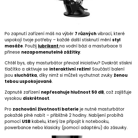
Po zapnutí zařízení máš na výběr
7 různých
vibrací, které
uspokojí tvoje potřeby – každé další stisknutí mění
styl
masáže
. Použij
lubrikant
na vodní bázi a masturbace ti
přinese
nezapomenutelné zážitky
.
Chtěl bys, aby masturbátor převzal iniciativu? Dvakrát stiskni
tlačítko a aktivuje se
interaktivní režim!
Součástí balení
jsou
sluchátka
, díky nimž si můžeš vychutnat zvuky
ženou
tebou uspokojované
.
Zapnuté zařízení
nepřesahuje hlučnost 50 dB
, což zajišťuje
vysokou
diskrétnost
.
Pro
zachování životnosti baterie
je nutné masturbátor
pokaždé plně nabít – přibližně 2 hodiny. Nabíjení probíhá
pomocí
USB
kabelu, který lze připojit k notebooku,
powerbance nebo klasicky (pomocí adaptéru) do zásuvky.