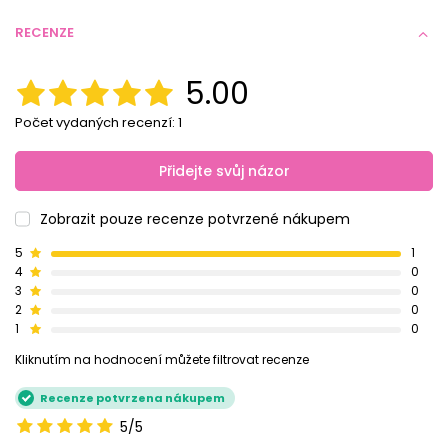
RECENZE
5.00
Počet vydaných recenzí: 1
Přidejte svůj názor
Zobrazit pouze recenze potvrzené nákupem
5
1
4
0
3
0
2
0
1
0
Kliknutím na hodnocení můžete filtrovat recenze
Recenze potvrzena nákupem
5/5