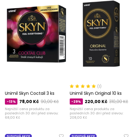
(1)
Unimil Skyn ​​​​Coctail 3 ks
Unimil Skyn ​​​​Original 10 ks
78,00 Kč
90,00 Kč
220,00 Kč
310,00 Kč
-13%
-29%
Nejnižší cena produktu za
Nejnižší cena produktu za
posledních 30 dní před slevou:
posledních 30 dní před slevou:
68,00 Kč
208,00 Kč
SLEVOVÁ AKCE
SLEVOVÁ AKCE