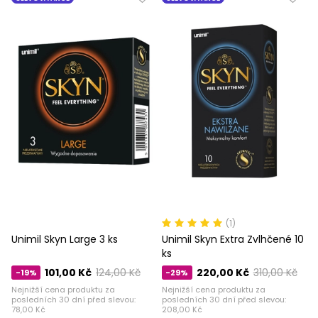
(1)
Unimil Skyn ​​​​Large 3 ks
Unimil Skyn ​​​​Extra Zvlhčené 10
ks
101,00 Kč
124,00 Kč
220,00 Kč
310,00 Kč
-19%
-29%
Nejnižší cena produktu za
Nejnižší cena produktu za
posledních 30 dní před slevou:
posledních 30 dní před slevou:
78,00 Kč
208,00 Kč