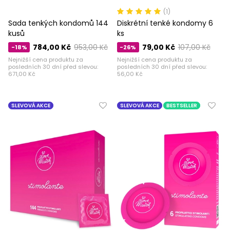
(1)
Sada tenkých kondomů 144
Diskrétní tenké kondomy 6
kusů
ks
784,00 Kč
953,00 Kč
79,00 Kč
107,00 Kč
-18%
-26%
Nejnižší cena produktu za
Nejnižší cena produktu za
posledních 30 dní před slevou:
posledních 30 dní před slevou:
671,00 Kč
56,00 Kč
SLEVOVÁ AKCE
SLEVOVÁ AKCE
BESTSELLER