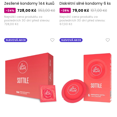
Zesílené kondomy 144 kusů
Diskrétní silné kondomy 6 ks
728,00 Kč
953,00 Kč
79,00 Kč
107,00 Kč
-24%
-26%
Nejnižší cena produktu za
Nejnižší cena produktu za
posledních 30 dní před slevou:
posledních 30 dní před slevou:
728,00 Kč
67,00 Kč
SLEVOVÁ AKCE
SLEVOVÁ AKCE