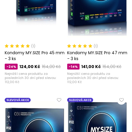
(1)
(1)
Kondomy MY.SIZE Pro 45 mm
Kondomy MY.SIZE Pro 47 mm
- 3 ks
- 3 ks
124,00 Kč
164,00 Kč
141,00 Kč
164,00 Kč
-24%
-14%
Nejnižší cena produktu za
Nejnižší cena produktu za
posledních 30 dní před slevou:
posledních 30 dní před slevou:
112,00 Kč
112,00 Kč
SLEVOVÁ AKCE
SLEVOVÁ AKCE