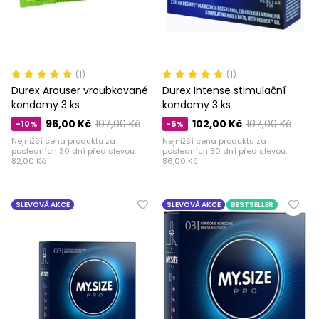
(1)
(1)
Durex Arouser vroubkované
Durex Intense stimulační
kondomy 3 ks
kondomy 3 ks
96,00 Kč
107,00 Kč
102,00 Kč
107,00 Kč
-10%
-5%
Nejnižší cena produktu za
Nejnižší cena produktu za
posledních 30 dní před slevou:
posledních 30 dní před slevou:
82,00 Kč
86,00 Kč
SLEVOVÁ AKCE
SLEVOVÁ AKCE
BESTSELLER