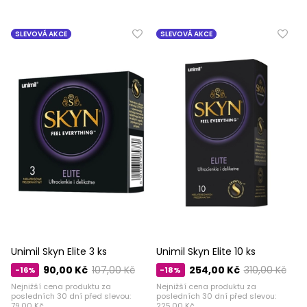
SLEVOVÁ AKCE
SLEVOVÁ AKCE
Unimil Skyn ​​​​Elite 3 ks
Unimil Skyn ​​​​Elite 10 ks
90,00 Kč
107,00 Kč
254,00 Kč
310,00 Kč
-16%
-18%
Nejnižší cena produktu za
Nejnižší cena produktu za
posledních 30 dní před slevou:
posledních 30 dní před slevou:
79,00 Kč
225,00 Kč