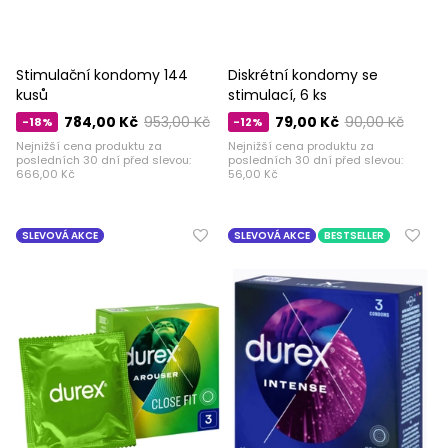
Stimulační kondomy 144
Diskrétní kondomy se
kusů
stimulací, 6 ks
784,00 Kč
953,00 Kč
79,00 Kč
90,00 Kč
-18%
-12%
Nejnižší cena produktu za
Nejnižší cena produktu za
posledních 30 dní před slevou:
posledních 30 dní před slevou:
666,00 Kč
56,00 Kč
SLEVOVÁ AKCE
SLEVOVÁ AKCE
BESTSELLER