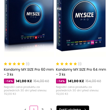
(1)
(1)
Kondomy MY.SIZE Pro 60 mm
Kondomy MY.SIZE Pro 64 mm
- 3 ks
- 3 ks
141,00 Kč
164,00 Kč
141,00 Kč
164,00 Kč
-14%
-14%
Nejnižší cena produktu za
Nejnižší cena produktu za
posledních 30 dní před slevou:
posledních 30 dní před slevou:
112,00 Kč
112,00 Kč
1
2
3
Další stránka