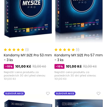
(1)
(1)
Kondomy MY.SIZE Pro 53 mm
Kondomy MY.SIZE Pro 57 mm
- 3 ks
- 3 ks
101,00 Kč
112,00 Kč
101,00 Kč
112,00 Kč
-10%
-10%
Nejnižší cena produktu za
Nejnižší cena produktu za
posledních 30 dní před slevou:
posledních 30 dní před slevou:
101,00 Kč
101,00 Kč
SLEVOVÁ AKCE
SLEVOVÁ AKCE