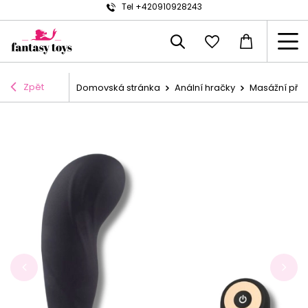
Tel +420910928243
Zpět
Domovská stránka
Anální hračky
Masážní přís