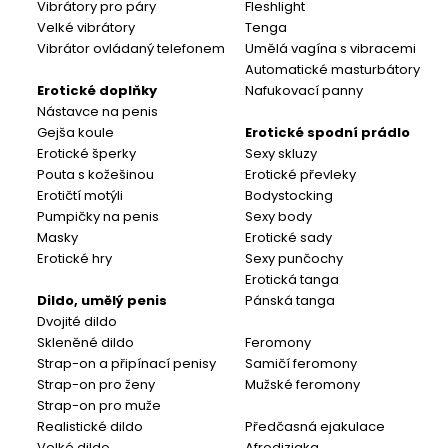
Vibrátory pro páry
Fleshlight
Velké vibrátory
Tenga
Vibrátor ovládaný telefonem
Umělá vagína s vibracemi
Automatické masturbátory
Erotické doplňky
Nafukovací panny
Nástavce na penis
Gejša koule
Erotické spodní prádlo
Erotické šperky
Sexy skluzy
Pouta s kožešinou
Erotické převleky
Erotičtí motýli
Bodystocking
Pumpičky na penis
Sexy body
Masky
Erotické sady
Erotické hry
Sexy punčochy
Erotická tanga
Dildo, umělý penis
Pánská tanga
Dvojité dildo
Skleněné dildo
Feromony
Strap-on a připínací penisy
Samičí feromony
Strap-on pro ženy
Mužské feromony
Strap-on pro muže
Realistické dildo
Předčasná ejakulace
Velké dildo
Afrodiziaka