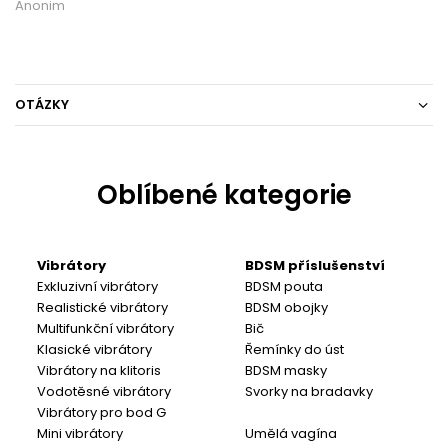
Anonim
OTÁZKY
Oblíbené kategorie
Vibrátory
BDSM příslušenství
Exkluzivní vibrátory
BDSM pouta
Realistické vibrátory
BDSM obojky
Multifunkční vibrátory
Bič
Klasické vibrátory
Řemínky do úst
Vibrátory na klitoris
BDSM masky
Vodotěsné vibrátory
Svorky na bradavky
Vibrátory pro bod G
Mini vibrátory
Umělá vagína