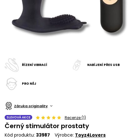
ŘÍZENÍ VIBRACÍ
NABÍJENÍ PŘES USB
PRO NĚJ
Záruka originality
SLEVOVÁ AKCE
Recenze (1)
Černý stimulátor prostaty
Kód produktu
33987
Výrobce
Toyz4Lovers