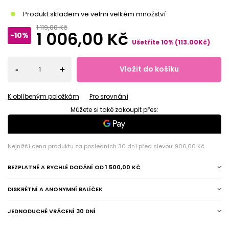
Produkt skladem ve velmi velkém množství
1 119,00 Kč
1 006,00 Kč
-10%
Ušetříte
10
%
(
113.00
Kč
)
Vložit do košíku
-
+
K oblíbeným položkám
Pro srovnání
Můžete si také zakoupit přes:
Nejnižší cena produktu za posledních 30 dní před slevou:
906,00 Kč
BEZPLATNÉ A RYCHLÉ DODÁNÍ
OD
1 500,00 KČ
DISKRÉTNÍ A ANONYMNÍ BALÍČEK
JEDNODUCHÉ VRÁCENÍ 30 DNÍ