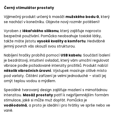
Černý stimulátor prostaty
Výjimečný produkt určený k masáži
mužského bodu G
, který
se nachází v konečníku. Objevte nový rozměr potěšení!
Vyroben z
lékařského silikonu
, který zajišťuje naprosto
bezpečné používání. Pomůcka neobsahuje toxické látky,
takže máte jistotu
vysoké kvality a komfortu
. Hedvábně
jemný povrch vás okouzlí svou strukturou.
Nabíjení hračky probíhá pomocí
USB kabelu
. Součástí balení
je bezdrátový, intuitivní ovladač, který vám umožní regulovat
vibrace podle požadované intenzity prožitků. Produkt nabízí
několik vibračních úrovní
. Výstupek masíruje citlivé místo
pod varlaty. Čištění zařízení je velmi jednoduché – stačí jej
omýt teplou vodou a mýdlem.
Speciálně tvarovaný design zajišťuje mazlení s mimořádnou
intenzitou.
Masáž prostaty
patří k nejpříjemnějším formám
stimulace, jaké si může muž dopřát. Pomůcka je
voděodolná
, a proto je ideální i pro hrátky ve sprše nebo ve
vaně.