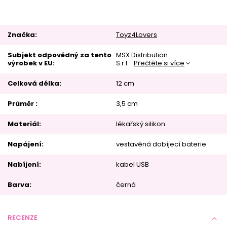
Značka
Toyz4Lovers
Subjekt odpovědný za tento
MSX Distribution
výrobek v EU
S.r.l.
Přečtěte si více
Celková délka
12 cm
Průměr
3,5 cm
Materiál
lékařský silikon
Napájení
vestavěná dobíjecí baterie
Nabíjení
kabel USB
Barva
černá
RECENZE