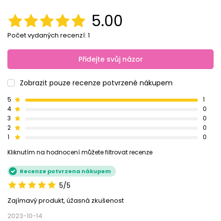
5.00
Počet vydaných recenzí: 1
Přidejte svůj názor
Zobrazit pouze recenze potvrzené nákupem
5
1
4
0
3
0
2
0
1
0
Kliknutím na hodnocení můžete filtrovat recenze
Recenze potvrzena nákupem
5/5
Zajímavý produkt, úžasná zkušenost
2023-10-14